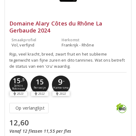
Domaine Alary Côtes du Rhône La
Gerbaude 2024
Smaakprofiel
Herkomst
Vol, verfijnd
Frankrijk - Rhône
Rijp, veel kracht, breed, zwart fruit en het sublieme
tegenwicht van fijne zuren en dito tannines. Wat ons betreft
de status van een 'cru' waardig.
15
9
,5
15
-
Jancis
Perswijn
Hamersma
Robinson
2023
2022
2022
Op verlanglijst
12,60
Vanaf 12 flessen 11,55 per fles