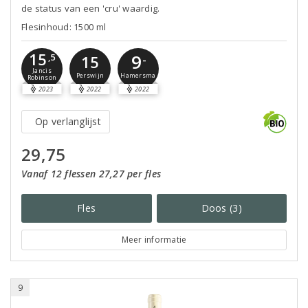
de status van een 'cru' waardig.
Flesinhoud: 1500 ml
15
9
,5
15
-
Jancis
Perswijn
Hamersma
Robinson
2023
2022
2022
Op verlanglijst
29,75
Vanaf 12 flessen 27,27 per fles
Fles
Doos (3)
Meer informatie
9