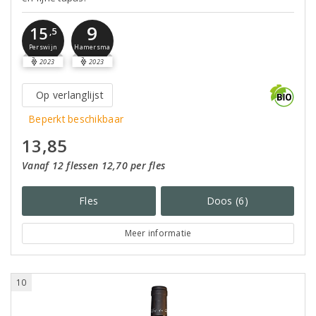
9
15
,5
Perswijn
Hamersma
2023
2023
Op verlanglijst
Beperkt beschikbaar
13,85
Vanaf 12 flessen 12,70 per fles
Fles
Doos (6)
Meer informatie
10