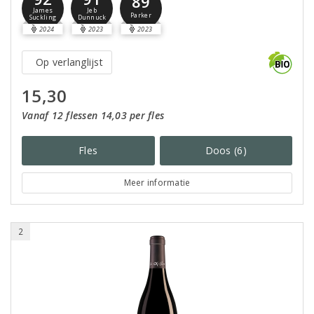
89
James
Jeb
Parker
Suckling
Dunnuck
2024
2023
2023
Op verlanglijst
15,30
Vanaf 12 flessen 14,03 per fles
Fles
Doos (6)
Meer informatie
2