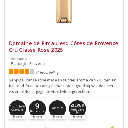
Domaine de Rimauresq Côtes de Provence
Cru Classé Rosé 2025
Herkomst
Frankrijk - Provence
(1 beoordeling)
Sappige Franse rosé met een subtiel aroma van kruiden en
fijn rood fruit. De romige smaak past goed bij salades met
vis en olijfolie, gegrilde vis of vleesgerechten.
9
ZILVER
Proefschrift
WineLife
Concours
Millésime
Hamersma
Bio
2025
2023
2023
2023