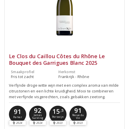
Le Clos du Caillou Côtes du Rhône Le
Bouquet des Garrigues Blanc 2025
Smaakprofiel
Herkomst
Fris tot zacht
Frankrijk - Rhône
Verfijnde droge witte wijn met een complex aroma van milde
citrustonen en een lichte kruidigheid. Mooi te combineren
met verfijnde visgerechten, zoals gebakken zeetong.
92
91
15
91
,5
James
Revue du
Perswijn
Parker
Suckling
Vin
2024
2024
2023
2023