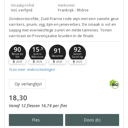
Smaakprofiel
Herkomst
Vol, verfijnd
Frankrijk - Rhône
Zondoorstoofde, Zuid-Franse rode wijn met een zwoele geur
van kers, pruim, vijg, tijm en jeneverbes. De smaak is vol en
sappig met evenwichtige zuren en milde tannines. Tonen
van toast en Provençaalse kruiden in de finale.
15
90
92
,5
91
Jancis
Revue du
James
Decanter
Robinson
Vin
Suckling
2024
2024
2024
2023
Toon meer
onderscheidingen
Op verlanglijst
18,30
Vanaf 12 flessen 16,78 per fles
Fles
Doos (6)