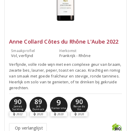
Anne Collard Côtes du Rhône L'Aube 2022
Smaakprofiel
Herkomst
Vol, verfijnd
Frankrijk - Rhône
Verfijnde, volle rode wijn met een complexe geur van braam,
zwarte bes, laurier, peper, toast en cacao. Krachtig en romig
van smaak met goede fraîcheur en stevige, ronde tannines.
Heerlijk om solo van te genieten, of te drinken bij gekruide
gerechten.
9
90
89
90
James
Jeb
Revue du
Hamersma
Suckling
Dunnuck
Vin
2022
2020
2020
2020
Op verlanglijst