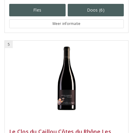
Fles
Doos (6)
Meer informatie
5
Le Clos du Caillou Côtes du Rhône Les