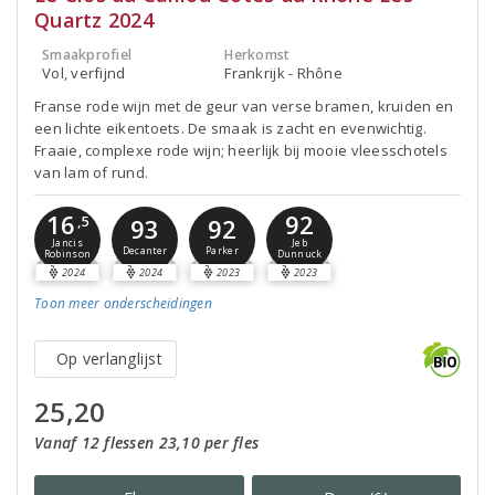
Quartz 2024
Smaakprofiel
Herkomst
Vol, verfijnd
Frankrijk - Rhône
Franse rode wijn met de geur van verse bramen, kruiden en
een lichte eikentoets. De smaak is zacht en evenwichtig.
Fraaie, complexe rode wijn; heerlijk bij mooie vleesschotels
van lam of rund.
16
92
,5
93
92
Jancis
Jeb
Decanter
Parker
Robinson
Dunnuck
2024
2024
2023
2023
Toon meer
onderscheidingen
Op verlanglijst
25,20
Vanaf 12 flessen 23,10 per fles