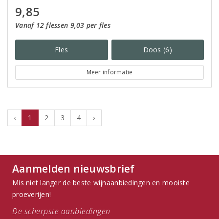
9,85
Vanaf 12 flessen 9,03 per fles
Fles
Doos (6)
Meer informatie
‹
1
2
3
4
›
Aanmelden nieuwsbrief
Mis niet langer de beste wijnaanbiedingen en mooiste
proeverijen!
De scherpste aanbiedingen