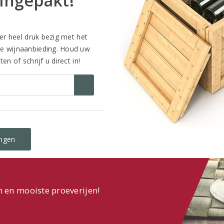
ingepakt!
eer heel druk bezig met het
e wijnaanbieding. Houd uw
en of schrijf u direct in!
dingen
n en mooiste proeverijen!