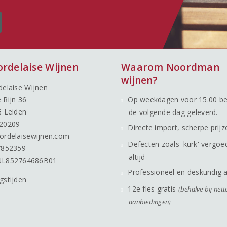
ordelaise Wijnen
Waarom Noordman
wijnen?
delaise Wijnen
 Rijn 36
Op weekdagen voor 15.00 be
G Leiden
de volgende dag geleverd.
20209
Directe import, scherpe prijz
ordelaisewijnen.com
Defecten zoals 'kurk' vergoe
7852359
altijd
NL852764686B01
Professioneel en deskundig 
gstijden
12e fles gratis
(behalve bij nett
aanbiedingen)