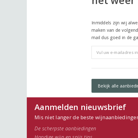
nèt weer 
Inmiddels zijn wij alw
maken van de volgend
mail dus goed in de gat
Bekijk alle aanbie
Aanmelden nieuwsbrief
Mis niet langer de beste wijnaanbiedinge
De scherpste aanbiedingen
Handige wijn en spijs tips