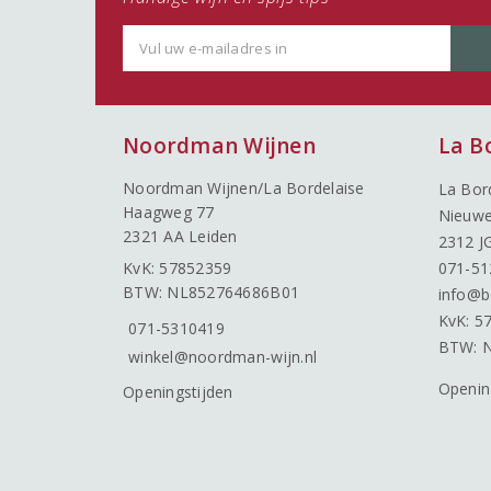
Noordman Wijnen
La B
Noordman Wijnen/La Bordelaise
La Bor
Haagweg 77
Nieuwe
2321 AA Leiden
2312 J
KvK: 57852359
071-51
BTW: NL852764686B01
info@b
KvK: 5
071-5310419
BTW: 
winkel@noordman-wijn.nl
Openin
Openingstijden