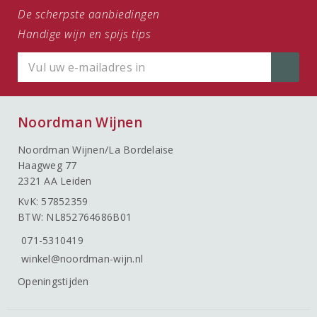
De scherpste aanbiedingen
Handige wijn en spijs tips
Noordman Wijnen
Noordman Wijnen/La Bordelaise
Haagweg 77
2321 AA Leiden
KvK: 57852359
BTW: NL852764686B01
071-5310419
winkel@noordman-wijn.nl
Openingstijden