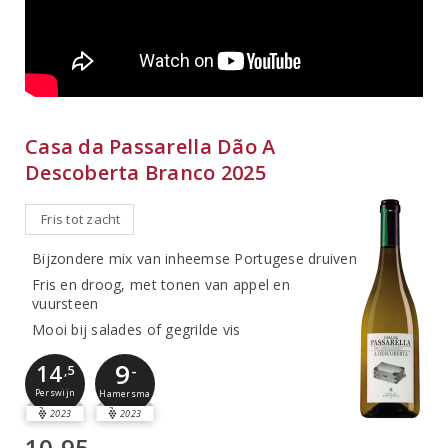
Casa da Passarella Dão A
Descoberta Branco 2025
Fris tot zacht
Bijzondere mix van inheemse Portugese druiven
Fris en droog, met tonen van appel en
vuursteen
Mooi bij salades of gegrilde vis
9
14
-
,5
Perswijn
Hamersma
2023
2023
10,95