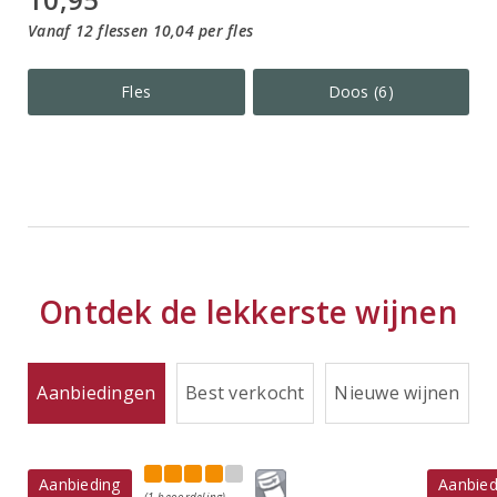
Vanaf 12 flessen 10,04 per fles
Fles
Doos (6)
Ontdek de lekkerste wijnen
Aanbiedingen
Best verkocht
Nieuwe wijnen
Aanbieding
Aanbied
(1 beoordeling)