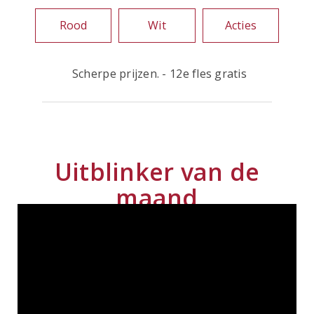
Rood
Wit
Acties
Scherpe prijzen. - 12e fles gratis
Uitblinker van de
maand