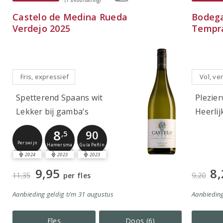
Castelo de Medina Rueda
Bodega
Verdejo 2025
Tempra
Fris, expressief
Vol, ver
Spetterend Spaans wit
Plezier
Lekker bij gamba’s
Heerlij
8
90
,5
Perswijn
Guía Peñín
Hamersma
2024
2023
2023
9,95
8,
11,35
per fles
9,20
Aanbieding
geldig
t/m 31 augustus
Aanbiedin
Fles
Doos (6)