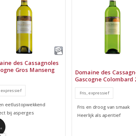
ine des Cassagnoles
ogne Gros Manseng
Domaine des Cassagn
Gascogne Colombard 
, expressief
Fris, expressief
 en eetlustopwekkend
Fris en droog van smaak
ect bij asperges
Heerlijk als aperitief
jn
4