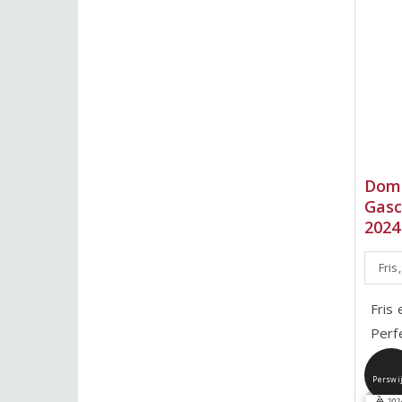
Doma
Gasc
2024
Fris
Fris
Perf
Perswi
202