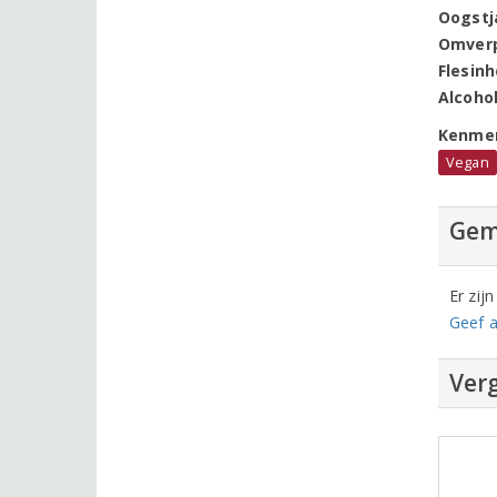
Oogstj
Omver
Flesin
Alcoho
Kenme
Vegan
Gem
Er zij
Geef a
Verg