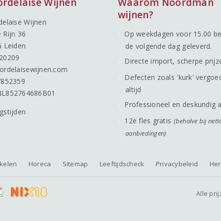
ordelaise Wijnen
Waarom Noordman
wijnen?
delaise Wijnen
 Rijn 36
Op weekdagen voor 15.00 be
G Leiden
de volgende dag geleverd.
20209
Directe import, scherpe prijz
ordelaisewijnen.com
Defecten zoals 'kurk' vergoe
7852359
altijd
NL852764686B01
Professioneel en deskundig 
gstijden
12e fles gratis
(behalve bij nett
aanbiedingen)
nkelen
Horeca
Sitemap
Leeftijdscheck
Privacybeleid
Her
Alle pri