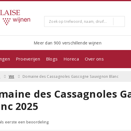
Meer dan 900 verschillende wijnen
ingen
Proeverijen
Blogs
Horeca
Over ons
e
Wit
Domaine des Cassagnoles Gascogne Sauvignon Blanc
maine des Cassagnoles G
anc 2025
 als eerste een beoordeling