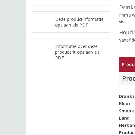
Drinke
Prima wi
Deze productinformatie
vis.
opslaan als PDF
Houdb
Vanaf d
Informatie over deze
producent opslaan als
PDF
Produ
Pro
Dranks
Kleur
Smaak
Land
Herko
Produc