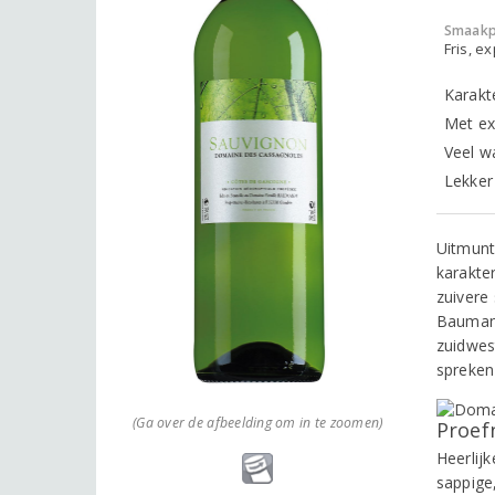
Smaakp
Fris, e
Karakt
Met ex
Veel w
Lekker 
Uitmunt
karakte
zuivere
Baumann
zuidwes
spreken
(Ga over de afbeelding om in te zoomen)
Proef
Heerlijk
sappige