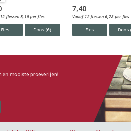
0
7,40
12 flessen 8,16 per fles
Vanaf 12 flessen 6,78 per fles
Fles
Doos (6)
Fles
Doos 
n en mooiste proeverijen!