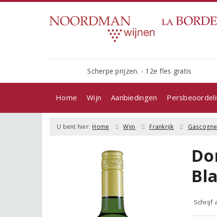
Scherpe prijzen. - 12e fles gratis
Home
Wijn
Aanbiedingen
Persbeoordel
U bent hier:
Home
Wijn
Frankrijk
Gascogn
Do
Bl
Schrijf