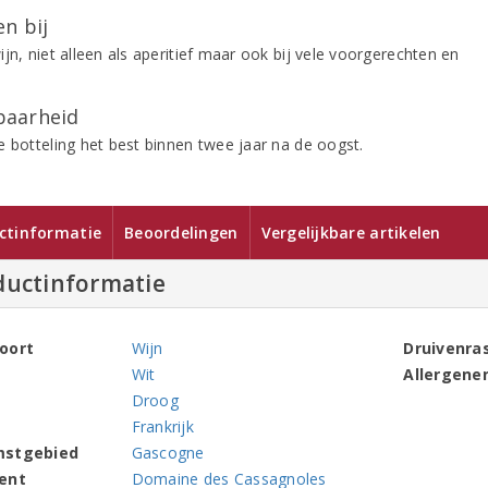
n bij
jn, niet alleen als aperitief maar ook bij vele voorgerechten en
aarheid
e botteling het best binnen twee jaar na de oogst.
ctinformatie
Beoordelingen
Vergelijkbare artikelen
ductinformatie
oort
Wijn
Druivenra
Wit
Allergene
Droog
Frankrijk
mstgebied
Gascogne
ent
Domaine des Cassagnoles