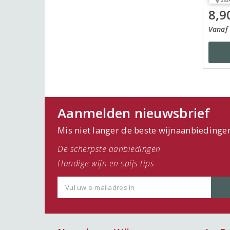
8,9
Vanaf 
Aanmelden nieuwsbrief
Mis niet langer de beste wijnaanbiedinge
De scherpste aanbiedingen
Handige wijn en spijs tips