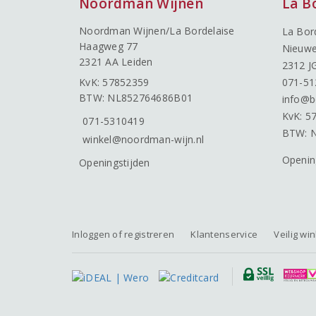
Noordman Wijnen
La B
Noordman Wijnen/La Bordelaise
La Bor
Haagweg 77
Nieuwe
2321 AA Leiden
2312 J
KvK: 57852359
071-51
BTW: NL852764686B01
info@b
KvK: 5
071-5310419
BTW: 
winkel@noordman-wijn.nl
Openin
Openingstijden
Inloggen of registreren
Klantenservice
Veilig wi