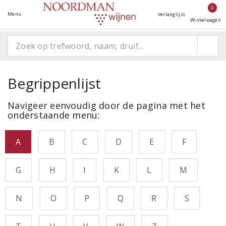
0
Menu
Verlanglijst
Winkelwagen
Begrippenlijst
Navigeer eenvoudig door de pagina met het
onderstaande menu:
A
B
C
D
E
F
G
H
I
K
L
M
N
O
P
Q
R
S