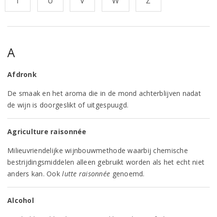
T
U
V
W
Z
A
Afdronk
De smaak en het aroma die in de mond achterblijven nadat
de wijn is doorgeslikt of uitgespuugd.
Agriculture raisonnée
Milieuvriendelijke wijnbouwmethode waarbij chemische
bestrijdingsmiddelen alleen gebruikt worden als het echt niet
anders kan. Ook
lutte raisonnée
genoemd.
Alcohol