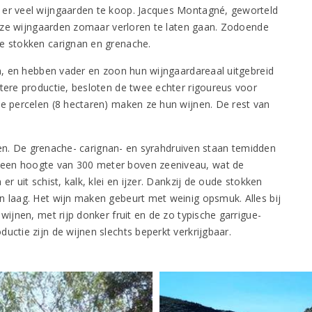
 er veel wijngaarden te koop. Jacques Montagné, geworteld
 deze wijngaarden zomaar verloren te laten gaan. Zodoende
de stokken carignan en grenache.
en, en hebben vader en zoon hun wijngaardareaal uitgebreid
otere productie, besloten de twee echter rigoureus voor
te percelen (8 hectaren) maken ze hun wijnen. De rest van
ijnen. De grenache- carignan- en syrahdruiven staan temidden
 een hoogte van 300 meter boven zeeniveau, wat de
r uit schist, kalk, klei en ijzer. Dankzij de oude stokken
n laag. Het wijn maken gebeurt met weinig opsmuk. Alles bij
wijnen, met rijp donker fruit en de zo typische garrigue-
uctie zijn de wijnen slechts beperkt verkrijgbaar.