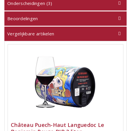
Onderscheidingen (3)
Beoordelingen
Vergelijkbare artikelen
Château Puech-Haut Languedoc Le