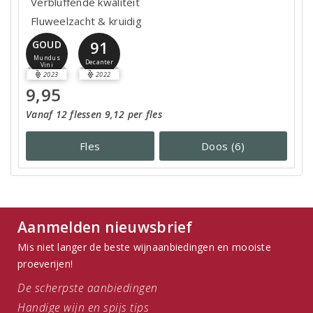
Verbluffende kwaliteit
Fluweelzacht & kruidig
91
GOUD
Mundus
Decanter
Vini
2023
2022
9,95
Vanaf 12 flessen 9,12 per fles
Fles
Doos (6)
Aanmelden nieuwsbrief
Mis niet langer de beste wijnaanbiedingen en mooiste
proeverijen!
De scherpste aanbiedingen
Handige wijn en spijs tips