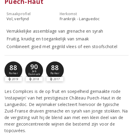
Puech-Haut
Smaakprofiel
Herkomst
Vol, verfijnd
Frankrijk - Languedoc
Verrukkelijke assemblage van grenache en syrah
Fruitig, kruidig en toegankelijk van smaak
Combineert goed met gegrild vlees of een stoofschotel
90
88
88
Jeb
Parker
Parker
Dunnuck
2019
2018
2017
Les Complices is de op fruit en soepelheid gemaakte rode
'instapwijn' van het prestigieuze Château Puech-Haut in de
Languedoc. De wijnmaker selecteert hiervoor de typische
Zuid-Franse druiven grenache en syrah van jonge stokken. Na
de vergisting vult hij de blend aan met een klein deel van de
meer geconcentreerde wijnen die bestemd zijn voor de
topcuvées.