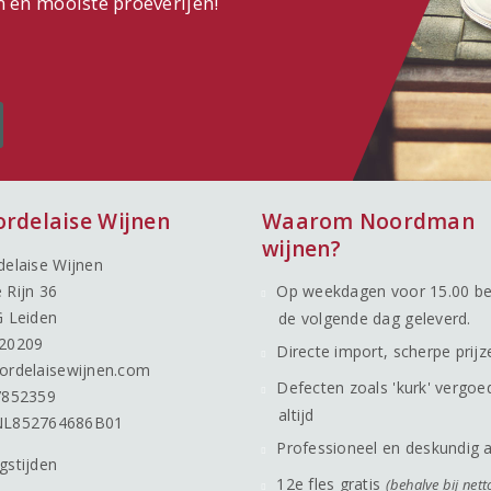
n en mooiste proeverijen!
ordelaise Wijnen
Waarom Noordman
wijnen?
delaise Wijnen
 Rijn 36
Op weekdagen voor 15.00 be
G Leiden
de volgende dag geleverd.
20209
Directe import, scherpe prijz
ordelaisewijnen.com
Defecten zoals 'kurk' vergoe
7852359
altijd
NL852764686B01
Professioneel en deskundig 
gstijden
12e fles gratis
(behalve bij nett