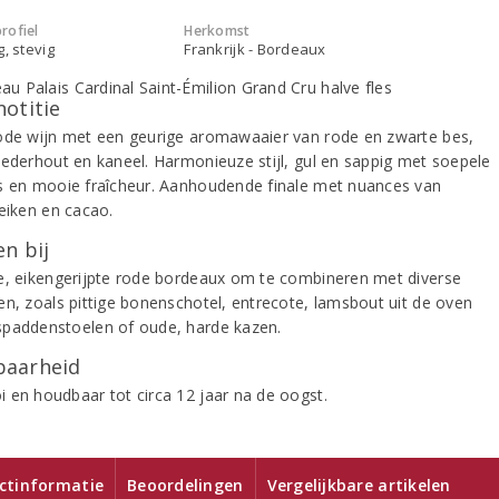
rofiel
Herkomst
g, stevig
Frankrijk - Bordeaux
notitie
ode wijn met een geurige aromawaaier van rode en zwarte bes,
cederhout en kaneel. Harmonieuze stijl, gul en sappig met soepele
s en mooie fraîcheur. Aanhoudende finale met nuances van
 eiken en cacao.
n bij
e, eikengerijpte rode bordeaux om te combineren met diverse
en, zoals pittige bonenschotel, entrecote, lamsbout uit de oven
paddenstoelen of oude, harde kazen.
aarheid
 en houdbaar tot circa 12 jaar na de oogst.
ctinformatie
Beoordelingen
Vergelijkbare artikelen