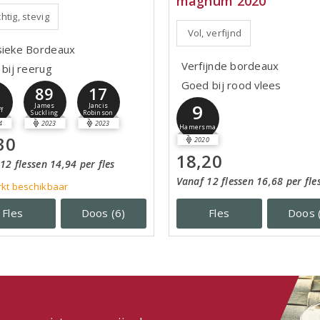
magnum 2020
htig, stevig
Vol, verfijnd
sieke Bordeaux
Verfijnde bordeaux
 bij reerug
Goed bij rood vlees
89
17
1
9
James
Jancis
ff
Suckling
Robinson
4
2023
2023
Hamersma
30
2020
18,20
12 flessen 14,94 per fles
Vanaf 12 flessen 16,68 per fle
kt beschikbaar
Fles
Doos (6)
Fles
Doos 