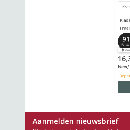
Krac
Klas
Fraai
9
Falsta
202
16,
Vanaf 
Beper
Aanmelden nieuwsbrief