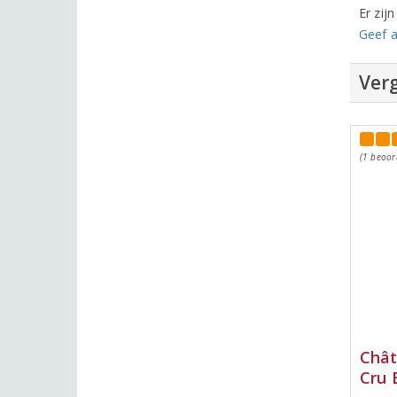
Er zij
Geef a
Verg
(1 beoor
Chât
Cru 