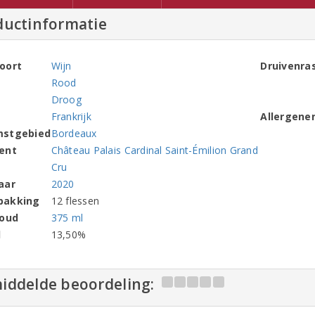
ductinformatie
oort
Wijn
Druivenra
Rood
Droog
Frankrijk
Allergene
mstgebied
Bordeaux
ent
Château Palais Cardinal Saint-Émilion Grand
Cru
aar
2020
pakking
12 flessen
houd
375 ml
l
13,50%
iddelde beoordeling: