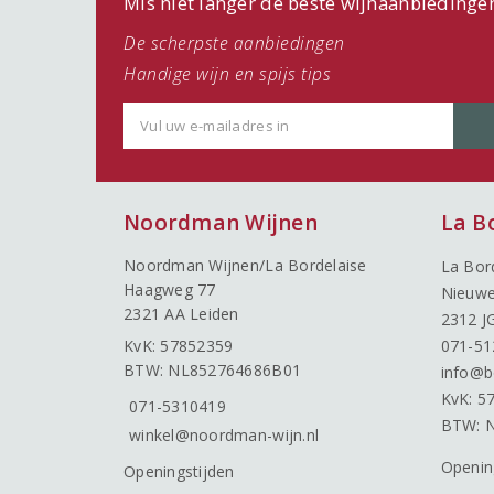
Mis niet langer de beste wijnaanbiedinge
De scherpste aanbiedingen
Handige wijn en spijs tips
Noordman Wijnen
La B
Noordman Wijnen/La Bordelaise
La Bor
Haagweg 77
Nieuwe
2321 AA Leiden
2312 J
KvK: 57852359
071-51
BTW: NL852764686B01
info@b
KvK: 5
071-5310419
BTW: 
winkel@noordman-wijn.nl
Openin
Openingstijden