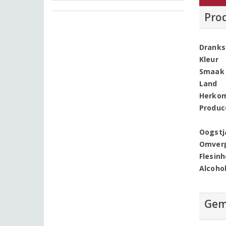
Pro
Dranks
Kleur
Smaak
Land
Herko
Produc
Oogstj
Omver
Flesin
Alcoho
Gem