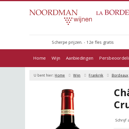
Scherpe prijzen. - 12e fles gratis
Home
Wijn
Aanbiedingen
Persbeoordel
U bent hier:
Home
Wijn
Frankrijk
Bordeaux
Ch
Cru
Schrijf