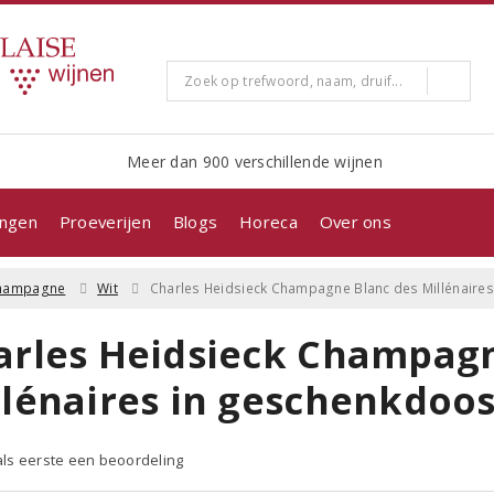
Meer dan 900 verschillende wijnen
ingen
Proeverijen
Blogs
Horeca
Over ons
hampagne
Wit
Charles Heidsieck Champagne Blanc des Millénaire
arles Heidsieck Champagn
llénaires in geschenkdoos
 als eerste een beoordeling