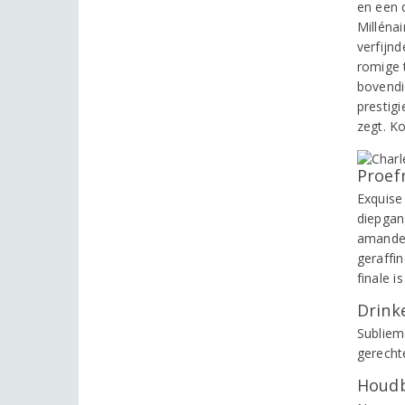
en een 
Millénai
verfijnd
romige 
bovendi
prestig
zegt. K
Proef
Exquise
diepgan
amandel
geraffin
finale i
Drinke
Subliem
gerechte
Houdb