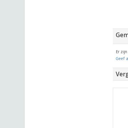
Gem
Er zij
Geef a
Verg