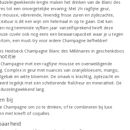
duizelingwekkende lengte maken het drinken van de Blanc des
res tot een onvergetelijke ervaring. Met z’n ragfijne geur,
e mousse, vibrerende, levendig frisse zuren en zijdezachte,
textuur is dit een wijn om helemaal in op te gaan. Dat kan
en nog tenminste vijftien jaar: vanzelfsprekend heeft deze
ieuze cuvée ook nog eens een bewaarcapaciteit waar je u tegen
ortom, een must-try voor iedere Champagne-liefhebber!
notitie
 Champagne met een ragfijne mousse en overweldigende
g. Complex in geur met nuances van oranjebloesem, mango,
gebak en witte bloemen. De smaak is krachtig, zijdezacht en
eerd tegelijk met een schitterende fraîcheur en mineraliteit. De
s duizelingwekkend lang.
n bij
e Champagne om zo te drinken, of te combineren bij luxe
n met kreeft of coquilles.
aarheid