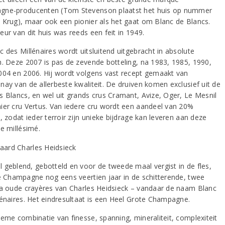
ne-producenten (Tom Stevenson plaatst het huis op nummer
 Krug), maar ook een pionier als het gaat om Blanc de Blancs.
ur van dit huis was reeds een feit in 1949.
 des Millénaires wordt uitsluitend uitgebracht in absolute
n. Deze 2007 is pas de zevende botteling, na 1983, 1985, 1990,
004 en 2006. Hij wordt volgens vast recept gemaakt van
nay van de allerbeste kwaliteit. De druiven komen exclusief uit de
s Blancs, en wel uit grands crus Cramant, Avize, Oger, Le Mesnil
ier cru Vertus. Van iedere cru wordt een aandeel van 20%
, zodat ieder terroir zijn unieke bijdrage kan leveren aan deze
e millésimé.
 geblend, gebotteld en voor de tweede maal vergist in de fles,
de Champagne nog eens veertien jaar in de schitterende, twee
ia oude crayères van Charles Heidsieck – vandaar de naam Blanc
lénaires. Het eindresultaat is een Heel Grote Champagne.
ieme combinatie van finesse, spanning, mineraliteit, complexiteit