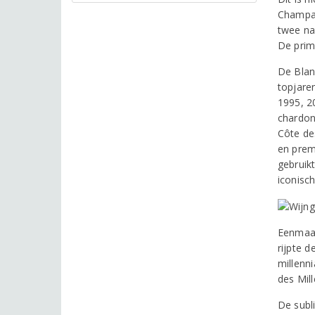
Champag
twee na
De prime
De Blanc
topjare
1995, 2
chardon
Côte de
en prem
gebruikt
iconisch
Eenmaal
rijpte 
millenn
des Mil
De subl