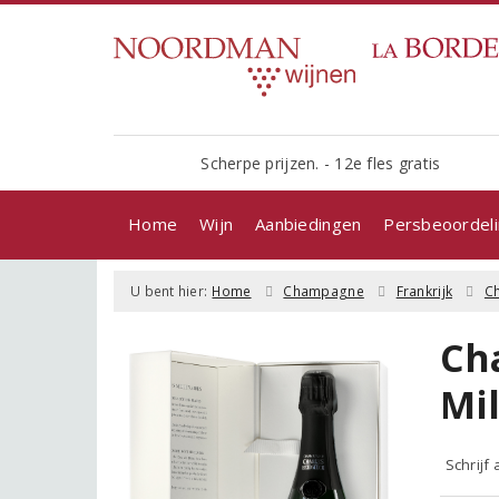
Scherpe prijzen. - 12e fles gratis
Home
Wijn
Aanbiedingen
Persbeoordel
U bent hier:
Home
Champagne
Frankrijk
C
Ch
Mi
Schrijf