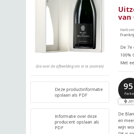
Uitz
van 
Herkom
Frankr
De 7e 
100% C
Met ee
(Ga over de afbeelding om in te zoomen)
95
Deze productinformatie
Parke
opslaan als PDF
201
De Blan
Informatie over deze
en mees
producent opslaan als
wijn wo
PDF
Dit is 