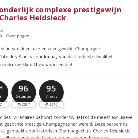
onderlijk complexe prestigewijn
Charles Heidsieck
st
ijk - Champagne
editie van deze luxe en zeer gewilde Champagne
ôte des Blancs-chardonnay van de allerbeste kwaliteit
n indrukwekkend bewaarpotentieel
96
95
+
Decanter
Vinous
r
7
2017
2014
c des Millénaires behoort zonder twijfel tot de meest exclusieve
t gezochte prestige-Champagnes ter wereld. Deze beroemde
rdt gemaakt door historisch Champagnehuis Charles Heidsieck.
niet alleen een van de kleinste én beste grande marque