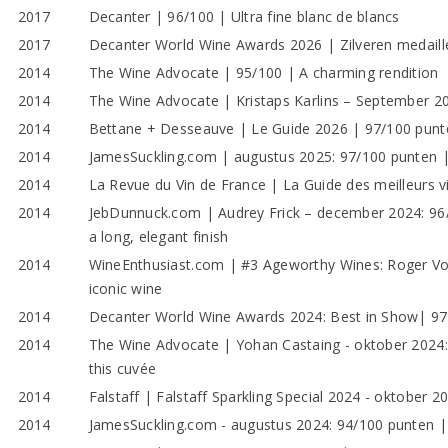
2017
Decanter | 96/100 | Ultra fine blanc de blancs
2017
Decanter World Wine Awards 2026 | Zilveren medaille
2014
The Wine Advocate | 95/100 | A charming rendition
2014
The Wine Advocate | Kristaps Karlins – September 20
2014
Bettane + Desseauve | Le Guide 2026 | 97/100 punt
2014
JamesSuckling.com | augustus 2025: 97/100 punten 
2014
La Revue du Vin de France | La Guide des meilleurs 
2014
JebDunnuck.com | Audrey Frick – december 2024: 96/
a long, elegant finish
2014
WineEnthusiast.com | #3 Ageworthy Wines: Roger Vo
iconic wine
2014
Decanter World Wine Awards 2024: Best in Show| 97
2014
The Wine Advocate | Yohan Castaing - oktober 2024: 
this cuvée
2014
Falstaff | Falstaff Sparkling Special 2024 - oktober 
2014
JamesSuckling.com - augustus 2024: 94/100 punten | 