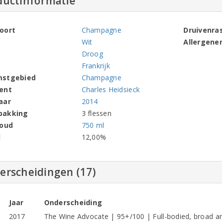
ductinformatie
oort
Champagne
Druivenra
Wit
Allergene
Droog
Frankrijk
mstgebied
Champagne
ent
Charles Heidsieck
aar
2014
pakking
3 flessen
houd
750 ml
l
12,00%
erscheidingen (17)
Jaar
Onderscheiding
2017
The Wine Advocate | 95+/100 | Full-bodied, broad an