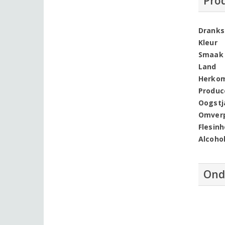
Pro
Dranks
Kleur
Smaak
Land
Herko
Produc
Oogstj
Omver
Flesin
Alcoho
Ond