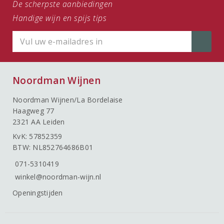
De scherpste aanbiedingen
Handige wijn en spijs tips
Noordman Wijnen
Noordman Wijnen/La Bordelaise
Haagweg 77
2321 AA Leiden
KvK: 57852359
BTW: NL852764686B01
071-5310419
winkel@noordman-wijn.nl
Openingstijden