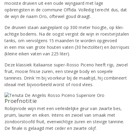
mooiste druiven uit een oude wijngaard met lage
opbrengsten in de commune Offida. Volledig terecht dus, dat
de wijn de naam Oro, oftewel goud draagt.
De druiven staan aangeplant op 300 meter hoogte, op klei-
achtige bodems. Na de oogst vergist de wijn in roestvrijstalen
tanks, om vervolgens 15 maanden te worden opgevoed
in een mix van grote houten vaten (30 hectoliter) en
barriques
(kleine eiken vaten van 225 liter).
Deze klassiek Italiaanse super-Rosso Piceno heeft rijp, zwoel
fruit, mooie frisse zuren, een stevige body en soepele
tannines. Drink ‘m bij voorkeur bij de maaltijd, hij combineert
ideaal met bijvoorbeeld worst of rood vlees.
Proefnotitie
Robijnrode wijn met een verleidelijke geur van zwarte bes,
pruim, laurier en eiken. Intens en zwoel van smaak met
zondoorstoofd fruit, evenwichtige zuren en stevige tannine.
De finale is gelaagd met ceder en zwarte olijf.