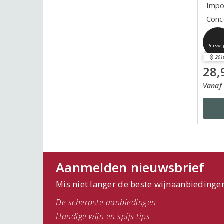
Impo
Conc
Perswi
201
28,
Vanaf 
Aanmelden nieuwsbrief
Mis niet langer de beste wijnaanbiedinge
De scherpste aanbiedingen
Handige wijn en spijs tips