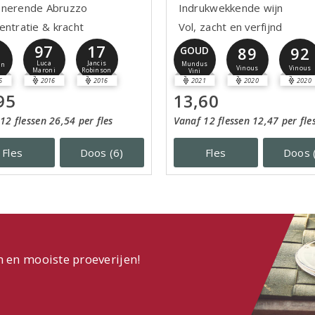
nerende Abruzzo
Indrukwekkende wijn
entratie & kracht
Vol, zacht en verfijnd
97
17
89
92
GOUD
Luca
Jancis
Mundus
jn
Vinous
Vinous
Maroni
Robinson
Vini
6
2016
2016
2021
2020
2020
95
13,60
12 flessen 26,54 per fles
Vanaf 12 flessen 12,47 per fle
Fles
Doos (6)
Fles
Doos 
n en mooiste proeverijen!