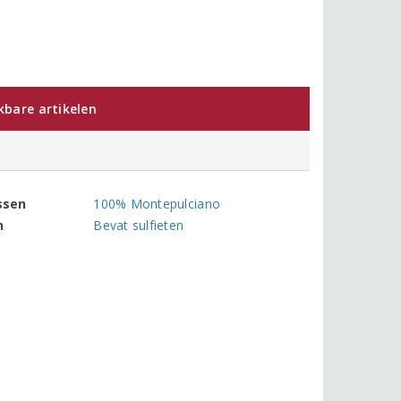
jkbare artikelen
ssen
100% Montepulciano
n
Bevat sulfieten