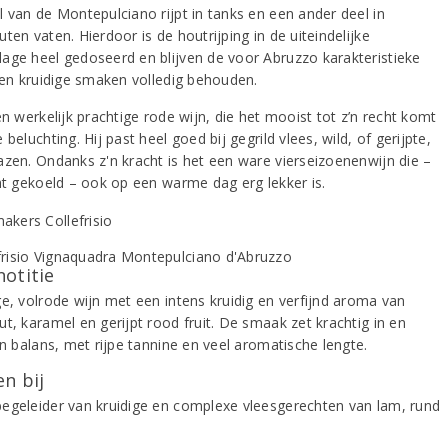
l van de Montepulciano rijpt in tanks en een ander deel in
ten vaten. Hierdoor is de houtrijping in de uiteindelijke
age heel gedoseerd en blijven de voor Abruzzo karakteristieke
e en kruidige smaken volledig behouden.
en werkelijk prachtige rode wijn, die het mooist tot z’n recht komt
 beluchting. Hij past heel goed bij gegrild vlees, wild, of gerijpte,
azen. Ondanks z'n kracht is het een ware vierseizoenenwijn die –
cht gekoeld – ook op een warme dag erg lekker is.
notitie
ge, volrode wijn met een intens kruidig en verfijnd aroma van
t, karamel en gerijpt rood fruit. De smaak zet krachtig in en
in balans, met rijpe tannine en veel aromatische lengte.
n bij
egeleider van kruidige en complexe vleesgerechten van lam, rund