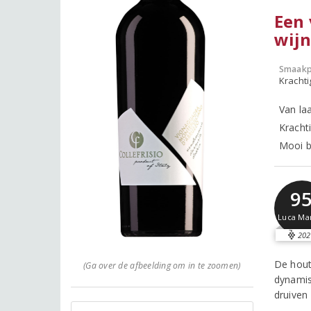
Een 
wij
Smaakp
Krachti
Van la
Kracht
Mooi b
9
Luca Ma
202
De hout
(Ga over de afbeelding om in te zoomen)
dynamisc
druiven 