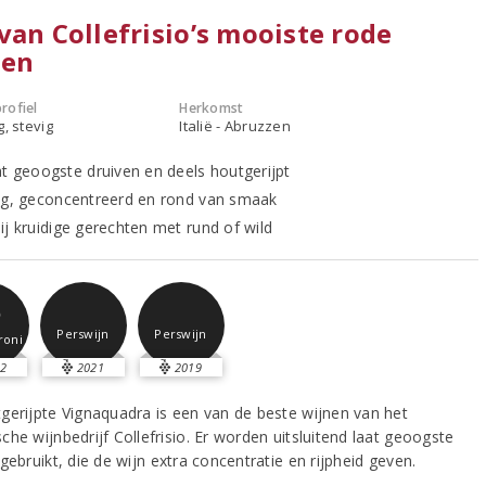
van Collefrisio’s mooiste rode
nen
rofiel
Herkomst
g, stevig
Italië - Abruzzen
at geoogste druiven en deels houtgerijpt
ig, geconcentreerd en rond van smaak
ij kruidige gerechten met rund of wild
5
Perswijn
Perswijn
roni
2
2021
2019
gerijpte Vignaquadra is een van de beste wijnen van het
he wijnbedrijf Collefrisio. Er worden uitsluitend laat geoogste
gebruikt, die de wijn extra concentratie en rijpheid geven.