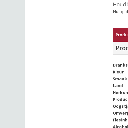
Houdb
Nu op d
Produ
Pro
Dranks
Kleur
Smaak
Land
Herko
Produc
Oogstj
Omver
Flesin
Alcoho