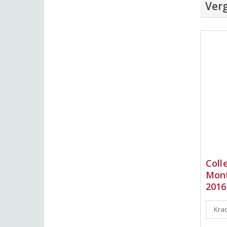
Verg
Coll
Mont
2016
Krac