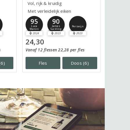
Vol, rijk & kruidig
Met verleidelijk eiken
95
90
Luca
James
Perswijn
Maroni
Suckling
2024
2023
2023
24,30
s
Vanaf 12 flessen 22,28 per fles
(6)
Fles
Doos (6)