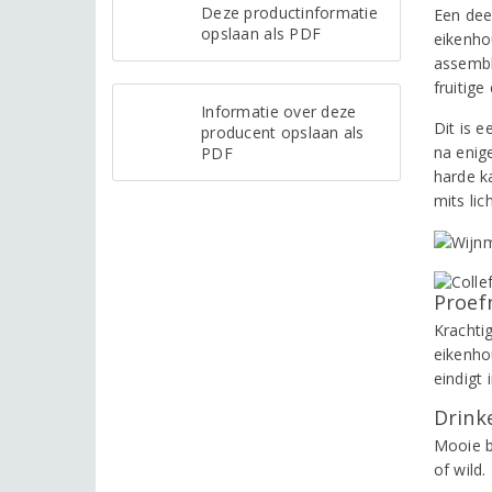
Deze productinformatie
Een dee
opslaan als PDF
eikenhou
assembl
fruitig
Informatie over deze
Dit is e
producent opslaan als
na enige
PDF
harde k
mits li
Proef
Krachti
eikenhou
eindigt 
Drinke
Mooie b
of wild.