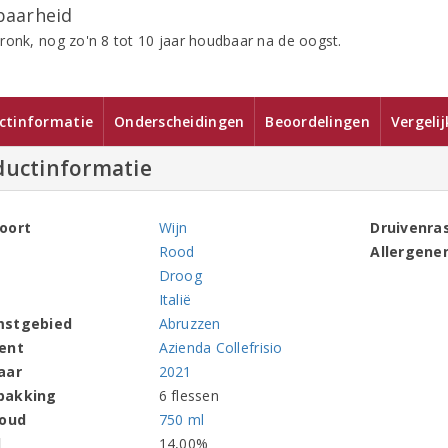
aarheid
ronk, nog zo'n 8 tot 10 jaar houdbaar na de oogst.
ctinformatie
Onderscheidingen
Beoordelingen
Vergeli
ductinformatie
oort
Wijn
Druivenra
Rood
Allergene
Droog
Italië
mstgebied
Abruzzen
ent
Azienda Collefrisio
aar
2021
pakking
6 flessen
houd
750 ml
l
14,00%