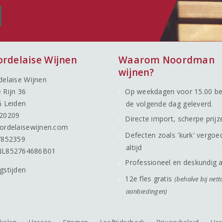
ordelaise Wijnen
Waarom Noordman
wijnen?
delaise Wijnen
 Rijn 36
Op weekdagen voor 15.00 be
G Leiden
de volgende dag geleverd.
20209
Directe import, scherpe prijz
ordelaisewijnen.com
Defecten zoals 'kurk' vergoe
7852359
altijd
NL852764686B01
Professioneel en deskundig 
gstijden
12e fles gratis
(behalve bij nett
aanbiedingen)
nkelen
Horeca
Sitemap
Leeftijdscheck
Privacybeleid
Her