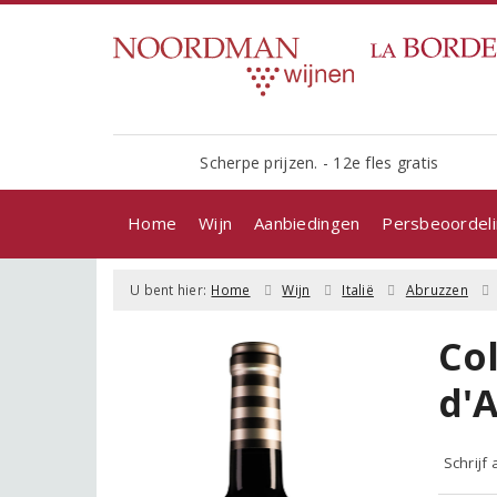
Scherpe prijzen. - 12e fles gratis
Home
Wijn
Aanbiedingen
Persbeoordel
U bent hier:
Home
Wijn
Italië
Abruzzen
Co
d'
Schrijf