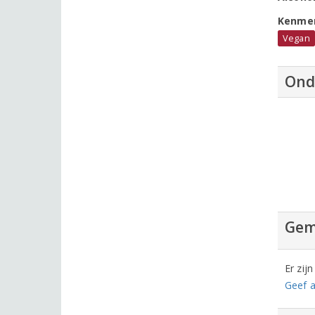
Kenme
Vegan
Ond
Gem
Er zij
Geef a