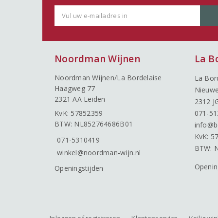
Noordman Wijnen
La B
Noordman Wijnen/La Bordelaise
La Bor
Haagweg 77
Nieuwe
2321 AA Leiden
2312 J
KvK: 57852359
071-51
BTW: NL852764686B01
info@b
KvK: 5
071-5310419
BTW: 
winkel@noordman-wijn.nl
Openin
Openingstijden
Inloggen of registreren
Klantenservice
Veilig wi