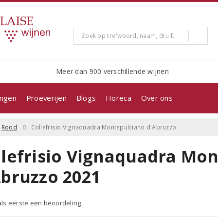
Meer dan 900 verschillende wijnen
ingen
Proeverijen
Blogs
Horeca
Over ons
Rood
Collefrisio Vignaquadra Montepulciano d'Abruzzo
llefrisio Vignaquadra Mo
Abruzzo 2021
 als eerste een beoordeling