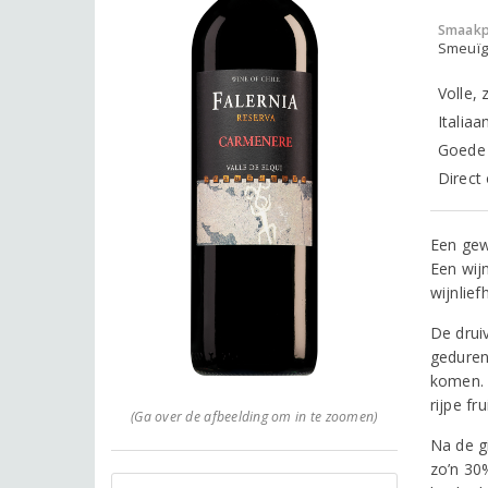
Smaakp
Smeuïg,
Volle, 
Italiaa
Goede 
Direct 
Een gew
Een wij
wijnlief
De drui
gedurend
komen. 
rijpe fr
(Ga over de afbeelding om in te zoomen)
Na de g
zo’n 30