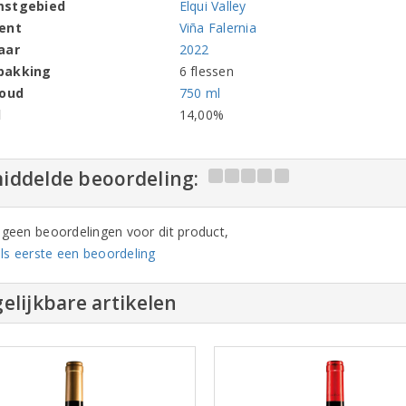
mstgebied
Elqui Valley
ent
Viña Falernia
aar
2022
pakking
6 flessen
houd
750 ml
l
14,00%
iddelde beoordeling:
n geen beoordelingen voor dit product,
ls eerste een beoordeling
elijkbare artikelen