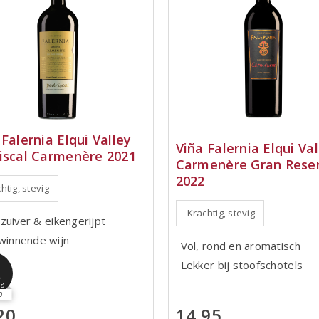
 Falernia Elqui Valley
Viña Falernia Elqui Val
iscal Carmenère 2021
Carmenère Gran Rese
2022
htig, stevig
Krachtig, stevig
zuiver & eikengerijpt
swinnende wijn
Vol, rond en aromatisch
2
Lekker bij stoofschotels
s
ng
0
20
14,95