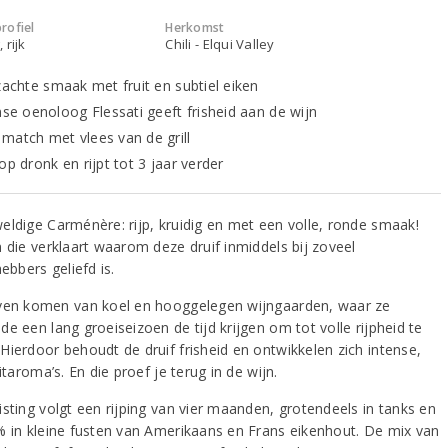
rofiel
Herkomst
 rijk
Chili - Elqui Valley
zachte smaak met fruit en subtiel eiken
nse oenoloog Flessati geeft frisheid aan de wijn
match met vlees van de grill
op dronk en rijpt tot 3 jaar verder
eldige Carménère: rijp, kruidig en met een volle, ronde smaak!
n die verklaart waarom deze druif inmiddels bij zoveel
hebbers geliefd is.
ven komen van koel en hooggelegen wijngaarden, waar ze
e een lang groeiseizoen de tijd krijgen om tot volle rijpheid te
Hierdoor behoudt de druif frisheid en ontwikkelen zich intense,
uitaroma’s. En die proef je terug in de wijn.
isting volgt een rijping van vier maanden, grotendeels in tanks en
% in kleine fusten van Amerikaans en Frans eikenhout. De mix van