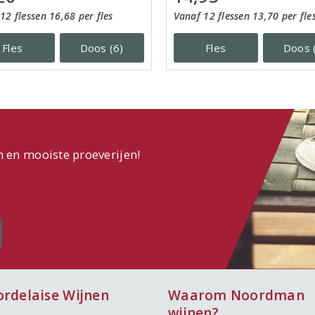
12 flessen 16,68 per fles
Vanaf 12 flessen 13,70 per fle
Fles
Doos (6)
Fles
Doos 
n en mooiste proeverijen!
ordelaise Wijnen
Waarom Noordman
wijnen?