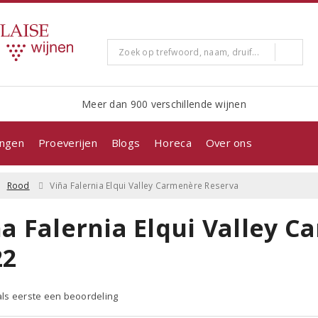
Meer dan 900 verschillende wijnen
ingen
Proeverijen
Blogs
Horeca
Over ons
Rood
Viña Falernia Elqui Valley Carmenère Reserva
ña Falernia Elqui Valley 
22
 als eerste een beoordeling