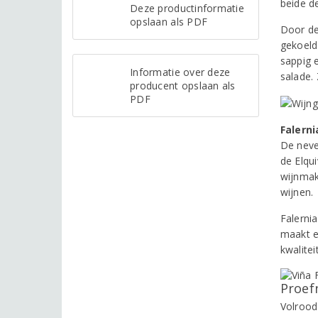
beide de
Deze productinformatie
opslaan als PDF
Door de
gekoeld 
sappig 
Informatie over deze
salade.
producent opslaan als
PDF
Falerni
De neven
de Elqui
wijnmak
wijnen.
Falerni
maakt e
kwalitei
Proef
Volrood