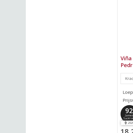
Viña
Pedr
Krac
Loep
Prij
9
Jame
Suckli
202
18,