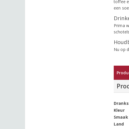
toffee 
een soe
Drinke
Prima w
schotels
Houdb
Nu op d
Produ
Pro
Dranks
Kleur
Smaak
Land