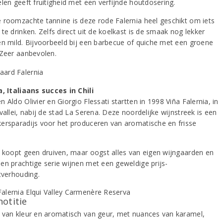
len geeft fruitigheid met een verfijnde houtdosering.
 roomzachte tannine is deze rode Falernia heel geschikt om iets
te drinken. Zelfs direct uit de koelkast is de smaak nog lekker
en mild. Bijvoorbeeld bij een barbecue of quiche met een groene
 Zeer aanbevolen.
a, Italiaans succes in Chili
 Aldo Olivier en Giorgio Flessati startten in 1998 Viña Falernia, in
vallei, nabij de stad La Serena. Deze noordelijke wijnstreek is een
ersparadijs voor het produceren van aromatische en frisse
a koopt geen druiven, maar oogst alles van eigen wijngaarden en
en prachtige serie wijnen met een geweldige prijs-
tverhouding.
notitie
 van kleur en aromatisch van geur, met nuances van karamel,