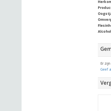
Herko
Produc
Oogstj
Omver
Flesin
Alcoho
Gem
Er zij
Geef a
Verg