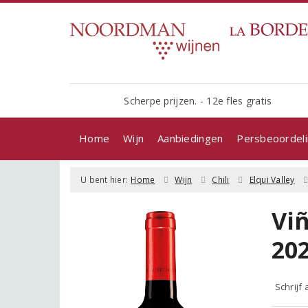
Scherpe prijzen. - 12e fles gratis
Home
Wijn
Aanbiedingen
Persbeoordel
U bent hier:
Home
Wijn
Chili
Elqui Valley
Vi
20
Schrijf