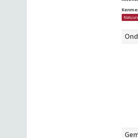
Kenme
Natuur
Ond
Gem