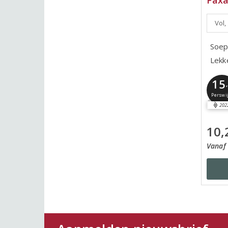
Vol,
Soep
Lekk
15
Perswi
202
10,
Vanaf 