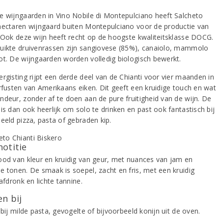
e wijngaarden in Vino Nobile di Montepulciano heeft Salcheto
hectaren wijngaard buiten Montepulciano voor de productie van
. Ook deze wijn heeft recht op de hoogste kwaliteitsklasse DOCG.
uikte druivenrassen zijn sangiovese (85%), canaiolo, mammolo
ot. De wijngaarden worden volledig biologisch bewerkt.
ergisting rijpt een derde deel van de Chianti voor vier maanden in
erfusten van Amerikaans eiken. Dit geeft een kruidige touch en wat
ndeur, zonder af te doen aan de pure fruitigheid van de wijn. De
is dan ook heerlijk om solo te drinken en past ook fantastisch bij
eeld pizza, pasta of gebraden kip.
notitie
ood van kleur en kruidig van geur, met nuances van jam en
e tonen. De smaak is soepel, zacht en fris, met een kruidig
 afdronk en lichte tannine.
n bij
 bij milde pasta, gevogelte of bijvoorbeeld konijn uit de oven.