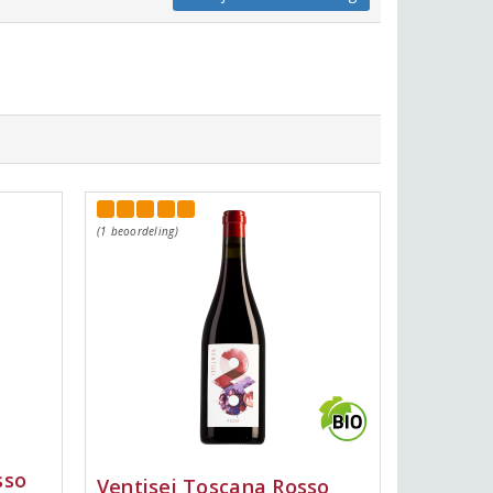
(1 beoordeling)
sso
Ventisei Toscana Rosso