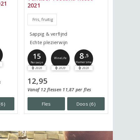
021
2021
Fris, fruitig
Sappig & verfijnd
Echte plezierwijn
8
15
,5
WineLife
Hamersma
Perswijn
2020
2020
2020
12,95
s
Vanaf 12 flessen 11,87 per fles
(6)
Fles
Doos (6)