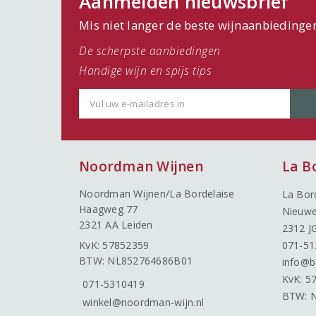
Aanmelden nieuwsbrief
Mis niet langer de beste wijnaanbiedinge
De scherpste aanbiedingen
Handige wijn en spijs tips
Noordman Wijnen
La B
Noordman Wijnen/La Bordelaise
La Bor
Haagweg 77
Nieuwe
2321 AA Leiden
2312 J
KvK: 57852359
071-51
BTW: NL852764686B01
info@b
KvK: 5
071-5310419
BTW: 
winkel@noordman-wijn.nl