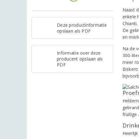
Naast d
enkele 
Chianti
Deze productinformatie
De gebr
opslaan als PDF
en merl
Na de v
Informatie over deze
300-lit
producent opslaan als
meer ro
PDF
Biskero 
bijvoorb
Proef
Helderr
gebrand
fruitige
Drinke
Heerlijk