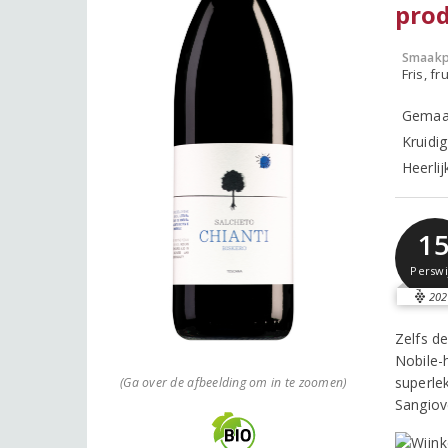
pro
Smaakp
Fris, fru
Gemaak
Kruidig
Heerlij
1
Perswi
202
Zelfs d
Nobile-
superle
(Ga over de afbeelding om in te zoomen)
Sangiov