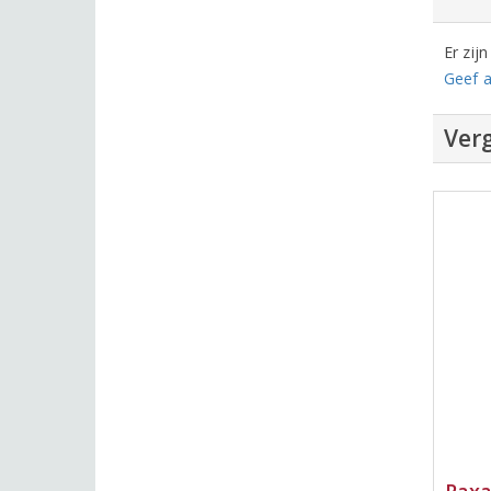
Er zij
Geef a
Verg
Paxa