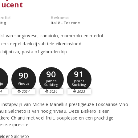
ducent
rofiel
Herkomst
itig
Italië - Toscane
t van sangiovese, canaiolo, mammolo en merlot
 en soepel dankzij subtiele eikeninvloed
k bij pizza, pasta of gebraden kip
90
91
5
90
James
James
jn
Vinous
Suckling
Suckling
4
2024
2024
2023
e instapwijn van Michele Manelli's prestigieuze Toscaanse Vino
huis Salcheto is van hoog niveau. Deze Biskero is een
kkere Chianti met veel fruit, souplesse en een prachtige
ese-expressie.