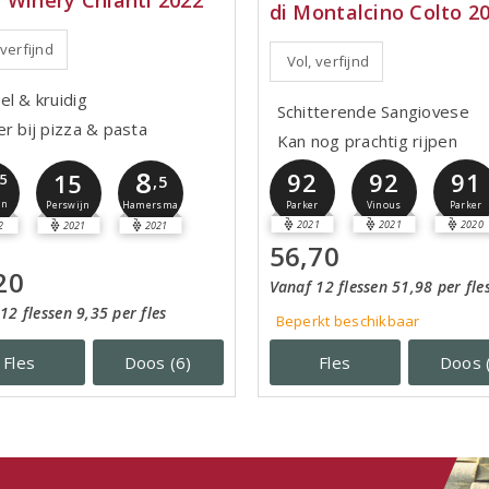
di Montalcino Colto 2
 verfijnd
Vol, verfijnd
el & kruidig
Schitterende Sangiovese
er bij pizza & pasta
Kan nog prachtig rijpen
8
92
92
91
15
,5
,5
jn
Hamersma
Parker
Vinous
Parker
Perswijn
2021
2021
2020
2
2021
2021
56,70
20
Vanaf 12 flessen 51,98 per fle
12 flessen 9,35 per fles
Beperkt beschikbaar
Fles
Doos (6)
Fles
Doos 