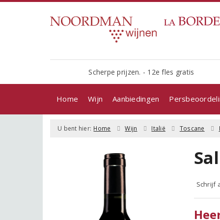
Scherpe prijzen. - 12e fles gratis
Home
Wijn
Aanbiedingen
Persbeoordel
U bent hier:
Home
Wijn
Italië
Toscane
Sa
Schrijf
Heer