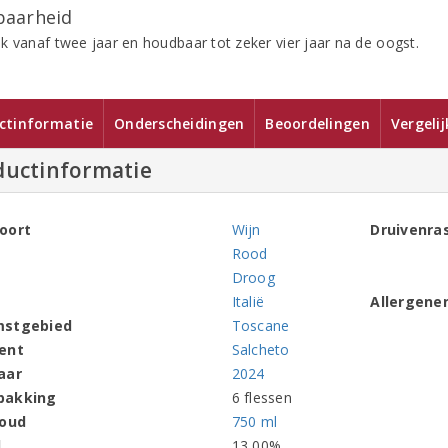
aarheid
k vanaf twee jaar en houdbaar tot zeker vier jaar na de oogst.
ctinformatie
Onderscheidingen
Beoordelingen
Vergeli
ductinformatie
oort
Wijn
Druivenra
Rood
Droog
Italië
Allergene
mstgebied
Toscane
ent
Salcheto
aar
2024
pakking
6 flessen
houd
750 ml
l
13,00%