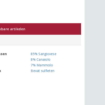
jkbare artikelen
ssen
85% Sangiovese
8% Canaiolo
7% Mammolo
n
Bevat sulfieten