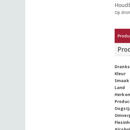
Houdb
Op dron
Produ
Pro
Dranks
Kleur
Smaak
Land
Herko
Produc
Oogstj
Omver
Flesin
Alcoho