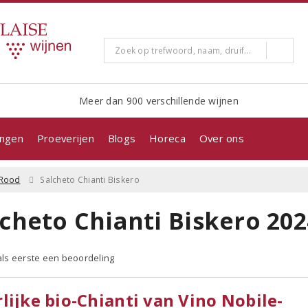
Meer dan 900 verschillende wijnen
ingen
Proeverijen
Blogs
Horeca
Over ons
Rood
Salcheto Chianti Biskero
lcheto Chianti Biskero 202
 als eerste een beoordeling
lijke bio-Chianti van Vino Nobile-