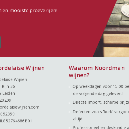
n en mooiste proeverijen!
ordelaise Wijnen
Waarom Noordman
wijnen?
delaise Wijnen
 Rijn 36
Op weekdagen voor 15.00 be
G Leiden
de volgende dag geleverd.
20209
Directe import, scherpe prijz
ordelaisewijnen.com
Defecten zoals 'kurk' vergoe
7852359
altijd
NL852764686B01
Professioneel en deskundig 