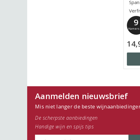
Span
Verfr
9
Hamer
14,
Aanmelden nieuwsbrief
Mis niet langer de beste wijnaanbiedinge
De scherpste aanbiedingen
Handige wijn en spijs tips