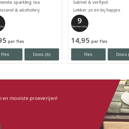
nende sparkling tea
Subtiel & verfijnd
issend & alcoholvrij
Lekker zo en bij hapjes
9
sma
Hamersma
95
14,95
per fles
per fles
Fles
Doos (6)
Fles
Doos 
n en mooiste proeverijen!