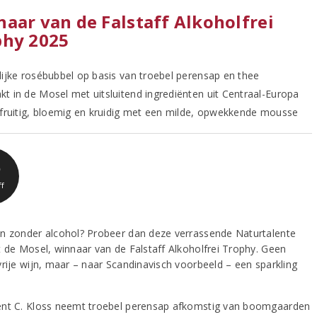
aar van de Falstaff Alkoholfrei
phy 2025
lijke rosébubbel op basis van troebel perensap en thee
t in de Mosel met uitsluitend ingrediënten uit Centraal-Europa
 fruitig, bloemig en kruidig met een milde, opwekkende mousse
6
ff
n zonder alcohol? Probeer dan deze verrassende Naturtalente
t de Mosel, winnaar van de Falstaff Alkoholfrei Trophy. Geen
vrije wijn, maar – naar Scandinavisch voorbeeld – een sparkling
nt C. Kloss neemt troebel perensap afkomstig van boomgaarden