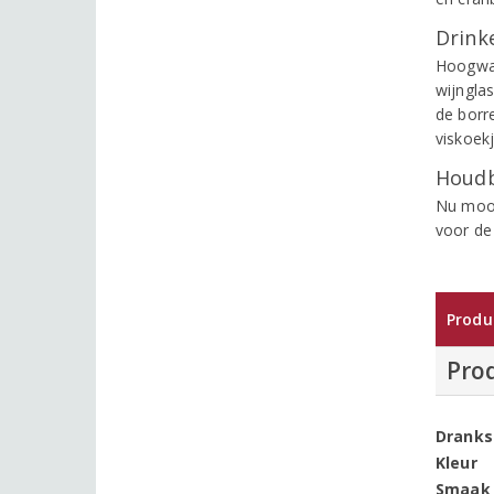
Drinke
Hoogwaa
wijnglas
de borre
viskoek
Houdb
Nu mooi
voor de
Produ
Pro
Dranks
Kleur
Smaak