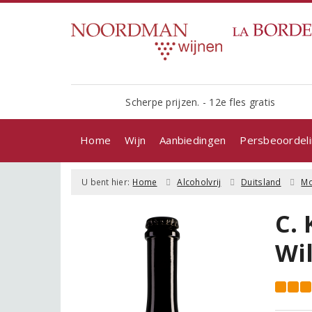
Scherpe prijzen. - 12e fles gratis
Home
Wijn
Aanbiedingen
Persbeoordel
U bent hier:
Home
Alcoholvrij
Duitsland
Mo
C.
Wi