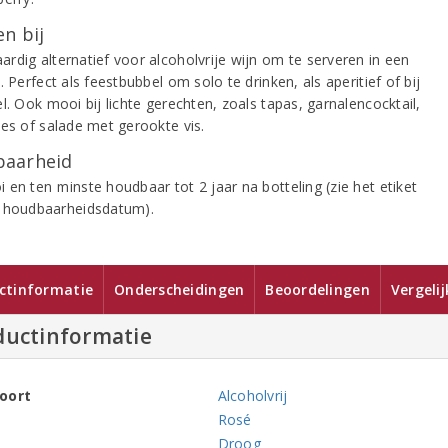
n bij
rdig alternatief voor alcoholvrije wijn om te serveren in een
. Perfect als feestbubbel om solo te drinken, als aperitief of bij
l. Ook mooi bij lichte gerechten, zoals tapas, garnalencocktail,
jes of salade met gerookte vis.
aarheid
 en ten minste houdbaar tot 2 jaar na botteling (zie het etiket
 houdbaarheidsdatum).
ctinformatie
Onderscheidingen
Beoordelingen
Vergeli
ductinformatie
oort
Alcoholvrij
Rosé
Droog