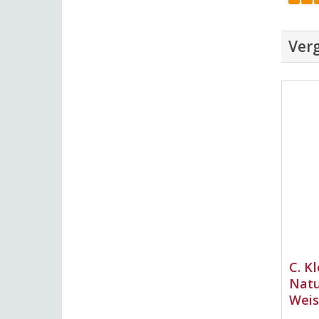
Verg
C. K
Natu
Weis