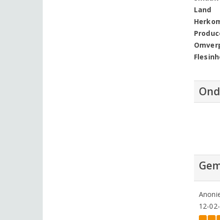
Land
Herko
Produc
Omver
Flesin
Ond
Gem
Anoni
12-02