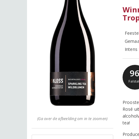
Winn
Tro
Feeste
Gemaak
Intens
9
Falsta
Prooste
Rosé ui
alcohol
(Ga over de afbeelding om in te zoomen)
tea!
Produce