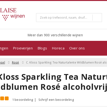
Meer dan 900 verschillende wijnen
ingen
Proeverijen
Blogs
Horeca
Over ons
sel
Rosé
C. Kloss Sparkling Tea Naturtalente Wildblumen Rosé alc
 Kloss Sparkling Tea Natur
ldblumen Rosé alcoholvri
1 beoordeling
Schrijf een beoordeling