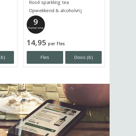
Rosé sparkling tea
Opwekkend & alcoholvrij
9
Hamersma
14,95
per fles
(6)
Fles
Doos (6)