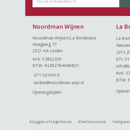
Noordman Wijnen
La B
Noordman Wijnen/La Bordelaise
La Bor
Haagweg 77
Nieuwe
2321 AA Leiden
2312 J
KvK: 57852359
071-51
BTW: NL852764686B01
info@b
KvK: 5
071-5310419
BTW: 
winkel@noordman-wijn.nl
Openin
Openingstijden
Inloggen of registreren
Klantenservice
Veilig wi