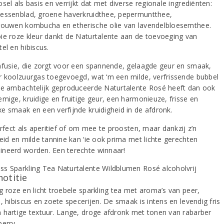
sel als basis en verrijkt dat met diverse regionale ingrediënten:
essenblad, groene haverkruidthee, pepermuntthee,
rouwen kombucha en etherische olie van lavendelbloesemthee.
ie roze kleur dankt de Naturtalente aan de toevoeging van
el en hibiscus.
nfusie, die zorgt voor een spannende, gelaagde geur en smaak,
r koolzuurgas toegevoegd, wat ‘m een milde, verfrissende bubbel
De ambachtelijk geproduceerde Naturtalente Rosé heeft dan ook
emige, kruidige en fruitige geur, een harmonieuze, frisse en
e smaak en een verfijnde kruidigheid in de afdronk.
erfect als aperitief of om mee te proosten, maar dankzij z’n
heid en milde tannine kan ‘ie ook prima met lichte gerechten
neerd worden. Een terechte winnaar!
notitie
g roze en licht troebele sparkling tea met aroma’s van peer,
, hibiscus en zoete specerijen. De smaak is intens en levendig fris
 hartige textuur. Lange, droge afdronk met tonen van rabarber
berry.