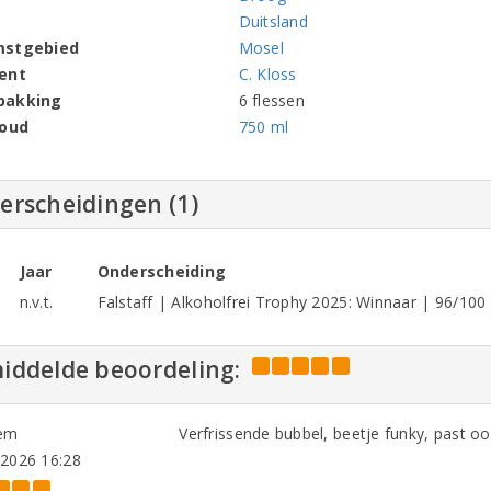
Duitsland
mstgebied
Mosel
ent
C. Kloss
pakking
6 flessen
houd
750 ml
erscheidingen (1)
Jaar
Onderscheiding
n.v.t.
Falstaff | Alkoholfrei Trophy 2025: Winnaar | 96/10
iddelde beoordeling:
em
Verfrissende bubbel, beetje funky, past ook 
-2026 16:28