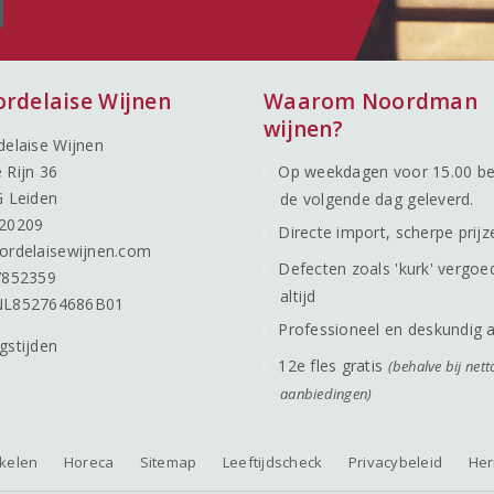
ordelaise Wijnen
Waarom Noordman
wijnen?
delaise Wijnen
 Rijn 36
Op weekdagen voor 15.00 be
G Leiden
de volgende dag geleverd.
20209
Directe import, scherpe prijz
ordelaisewijnen.com
Defecten zoals 'kurk' vergoe
7852359
altijd
NL852764686B01
Professioneel en deskundig 
gstijden
12e fles gratis
(behalve bij nett
aanbiedingen)
nkelen
Horeca
Sitemap
Leeftijdscheck
Privacybeleid
Her