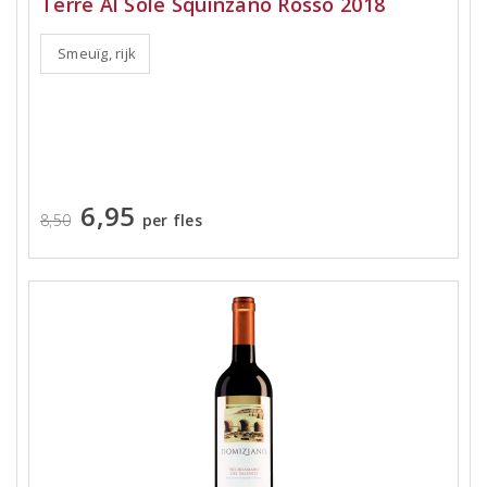
Terre Al Sole Squinzano Rosso 2018
Smeuïg, rijk
6,95
8,50
per fles