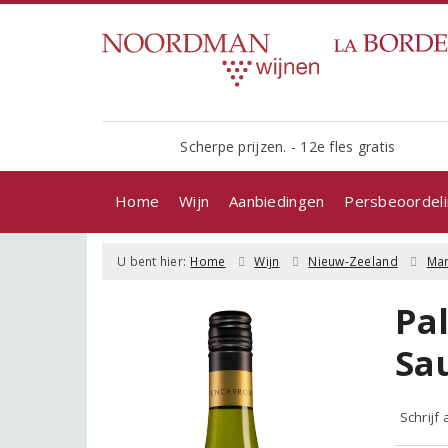
Scherpe prijzen. - 12e fles gratis
Home
Wijn
Aanbiedingen
Persbeoordel
U bent hier:
Home
Wijn
Nieuw-Zeeland
Mar
Pa
Sa
Schrijf