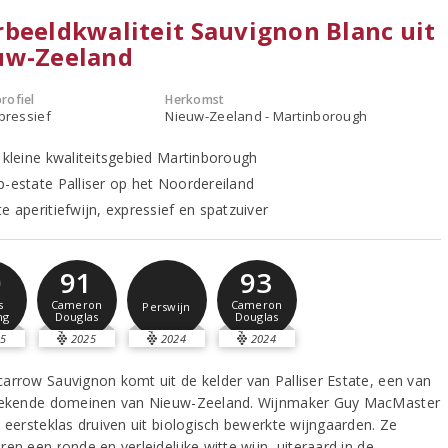
beeldkwaliteit Sauvignon Blanc uit
uw-Zeeland
rofiel
Herkomst
xpressief
Nieuw-Zeeland - Martinborough
t kleine kwaliteitsgebied Martinborough
p-estate Palliser op het Noordereiland
e aperitiefwijn, expressief en spatzuiver
0
91
93
s
Cameron
Cameron
Perswijn
ng
Douglas
Douglas
5
2025
2024
2024
arrow Sauvignon komt uit de kelder van Palliser Estate, een van
tekende domeinen van Nieuw-Zeeland. Wijnmaker Guy MacMaster
t eersteklas druiven uit biologisch bewerkte wijngaarden. Ze
en een ronde en verleidelijke witte wijn, uiteraard in de