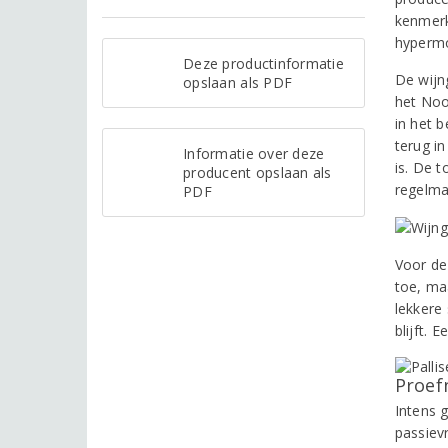
kenmerke
hypermo
Deze productinformatie
De wijn
opslaan als PDF
het Noo
in het 
terug i
Informatie over deze
is. De t
producent opslaan als
regelma
PDF
Voor de
toe, ma
lekkere
blijft. 
Proef
Intens 
passievr