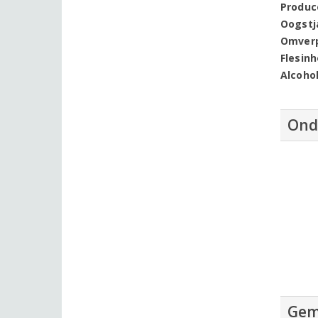
Produc
Oogstj
Omver
Flesin
Alcoho
Ond
Gem