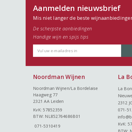
Aanmelden nieuwsbrief
Mis niet langer de beste wijnaanbiedinge
De scherpste aanbiedingen
Handige wijn en spijs tips
Noordman Wijnen
La B
Noordman Wijnen/La Bordelaise
La Bor
Haagweg 77
Nieuwe
2321 AA Leiden
2312 J
KvK: 57852359
071-51
BTW: NL852764686B01
info@b
KvK: 5
071-5310419
BTW: 