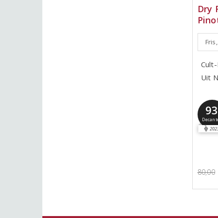
Dry 
Pino
Fris,
Cult-
Uit 
9
Decant
202
80,00