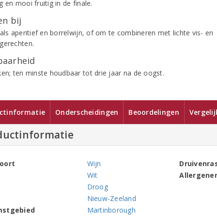
 en mooi fruitig in de finale.
n bij
als aperitief en borrelwijn, of om te combineren met lichte vis- en
gerechten.
aarheid
ken; ten minste houdbaar tot drie jaar na de oogst.
ctinformatie
Onderscheidingen
Beoordelingen
Vergeli
ductinformatie
oort
Wijn
Druivenra
Wit
Allergene
Droog
Nieuw-Zeeland
mstgebied
Martinborough