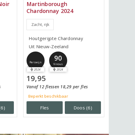
Noir
Martinborough
Chardonnay 2024
Zacht, rijk
Houtgerijpte Chardonnay
Uit Nieuw-Zeeland
90
Perswijn
Vinous
2024
2024
19,95
s
Vanaf 12 flessen 18,29 per fles
Beperkt beschikbaar
(6)
Fles
Doos (6)