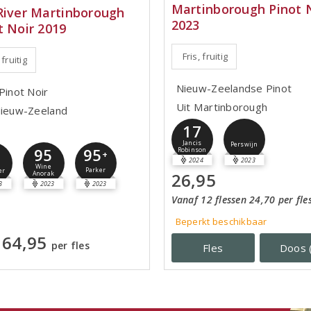
Martinborough Pinot 
River Martinborough
2023
t Noir 2019
Fris, fruitig
 fruitig
Nieuw-Zeelandse Pinot
Pinot Noir
Uit Martinborough
Nieuw-Zeeland
17
Jancis
Perswijn
95
95
Robinson
3
+
2024
2023
Wine
Parker
er
26,95
Anorak
3
2023
2023
Vanaf 12 flessen 24,70 per fle
Beperkt beschikbaar
64,95
per fles
Fles
Doos 