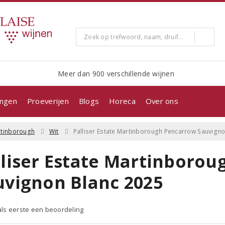
Meer dan 900 verschillende wijnen
ingen
Proeverijen
Blogs
Horeca
Over ons
tinborough
Wit
Palliser Estate Martinborough Pencarrow Sauvigno
lliser Estate Martinboro
uvignon Blanc 2025
 als eerste een beoordeling