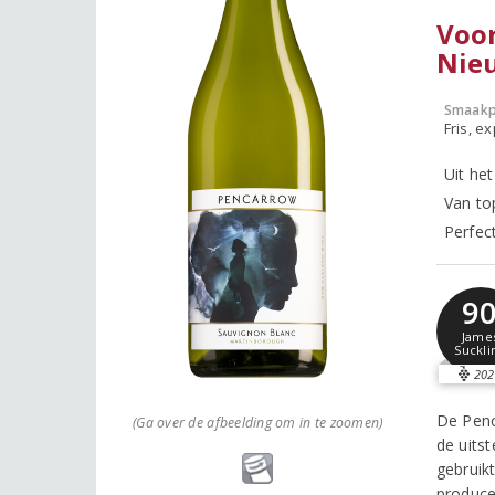
Voor
Nie
Smaakp
Fris, e
Uit he
Van to
Perfect
9
Jame
Suckli
202
De Penc
(Ga over de afbeelding om in te zoomen)
de uits
gebruik
producer