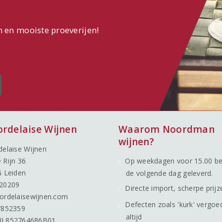
n en mooiste proeverijen!
ordelaise Wijnen
Waarom Noordman
wijnen?
delaise Wijnen
 Rijn 36
Op weekdagen voor 15.00 be
G Leiden
de volgende dag geleverd.
20209
Directe import, scherpe prijz
ordelaisewijnen.com
Defecten zoals 'kurk' vergoe
7852359
altijd
NL852764686B01