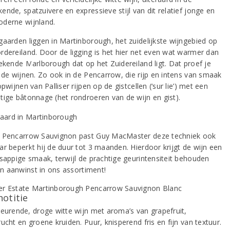
nde, spatzuivere en expressieve stijl van dit relatief jonge en
derne wijnland.
gaarden liggen in Martinborough, het zuidelijkste wijngebied op
rdereiland. Door de ligging is het hier net even wat warmer dan
bekende Marlborough dat op het Zuidereiland ligt. Dat proef je
n de wijnen. Zo ook in de Pencarrow, die rijp en intens van smaak
opwijnen van Palliser rijpen op de gistcellen (‘sur lie’) met een
tige bâtonnage (het rondroeren van de wijn en gist).
 Pencarrow Sauvignon past Guy MacMaster deze techniek ook
ar beperkt hij de duur tot 3 maanden. Hierdoor krijgt de wijn een
 sappige smaak, terwijl de prachtige geurintensiteit behouden
Een aanwinst in ons assortiment!
notitie
geurende, droge witte wijn met aroma’s van grapefruit,
ucht en groene kruiden. Puur, knisperend fris en fijn van textuur.