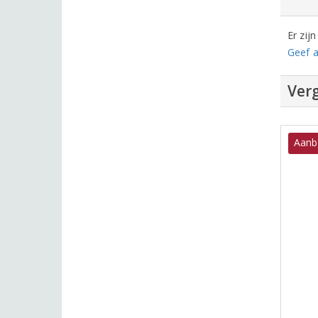
Er zij
Geef a
Verg
Aanb