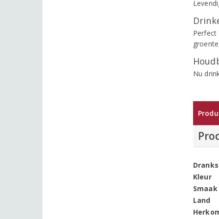
Levendig
Drinke
Perfect 
groente
Houdb
Nu drin
Produ
Pro
Dranks
Kleur
Smaak
Land
Herko