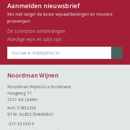
Aanmelden nieuwsbrief
Mis niet langer de beste wijnaanbiedingen en mooiste
proeverijen!
De scherpste aanbiedingen
Handige wijn en spijs tips
Noordman Wijnen
Noordman Wijnen/La Bordelaise
Haagweg 77
2321 AA Leiden
KvK: 57852359
BTW: NL852764686B01
071-5310419