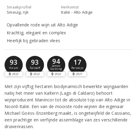
Smaakprofiel
Herkomst
Smeuïg, rijk
Italië - Alto Adige
Opvallende rode wijn uit Alto Adige
Krachtig, elegant en complex
Heerlijk bij gebraden vlees
94
93
93
17
James
Vinum
Falstaff
Perswijn
Suckling
2022
2022
2022
2021
Met zijn vijftig hectaren biodynamisch bewerkte wijngaarden
nabij het meer van Kaltern (Lago di Caldaro) behoort
wijnproducent Manincor tot de absolute top van Alto Adige in
Noord-Italië. Een van de mooiste rode wijnen die eigenaar
Michael Goëss-Enzenberg maakt, is ongetwijfeld de Cassiano,
een prachtige en verfijnde assemblage van zes verschillende
druivenrassen.