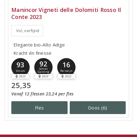
Manincor Vigneti delle Dolomiti Rosso Il
Conte 2023
Vol, verfijnd
Elegante bio-Alto Adige
Kracht én finesse
92
93
16
James
Vinum
Perswijn
Suckling
2023
2023
2022
25,35
Vanaf 12 flessen 23,24 per fles
Fles
Doos (6)