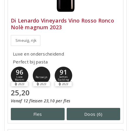
Di Lenardo Vineyards Vino Rosso Ronco
Nolè magnum 2023
Smeuïg, rijk
Luxe en onderscheidend
Perfect bij pasta
96
91
Luca
James
Perswijn
Maroni
Suckling
2023
2023
2023
25,20
Vanaf 12 flessen 23,10 per fles
Fles
Doos (6)