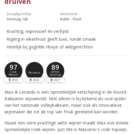
druiven
Smaakprofiel
Herkomst
Smeuïg, rijk
Italië - Friuli
Krachtig, expressief én verfijnd
Rijping in eikenhout geeft luxe, ronde smaak
Heerlijk bij gegrilde ribeye of wildgerechten
97
89
Luca
James
Perswijn
Maroni
Suckling
2022
2022
2021
Max di Lenardo is een opmerkelijke verschijning in de Noord-
Italiaanse wijnwereld. Niet alleen is hij bekend als oud-speler
van het nationale volleybalteam, maar ook als innovatieve
wijnmaker die tot de top van Friuli gerekend kan worden.
Naast een serie prachtige witte wijnen maakt Max ook enkele
opmerkelijke rode wijnen. Just Me is Massimo's rode topwijn.