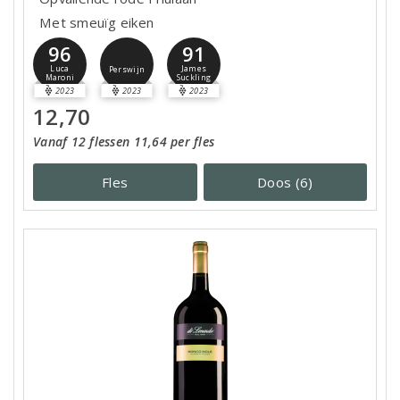
Met smeuïg eiken
96
91
Luca
James
Perswijn
Maroni
Suckling
2023
2023
2023
12,70
Vanaf 12 flessen 11,64 per fles
Fles
Doos (6)