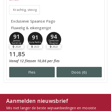
Krachtig, stevig
Exclusieve Spaanse Pago
Fluwelig & eikengerijpt
91
94
91
James
Cameron
Guía Peñín
Suckling
Douglas
2024
2023
2022
11,85
Vanaf 12 flessen 10,86 per fles
Fles
Doos (6)
Aanmelden nieuwsbrief
Mis niet langer de beste wijnaanbiedingen en mooiste