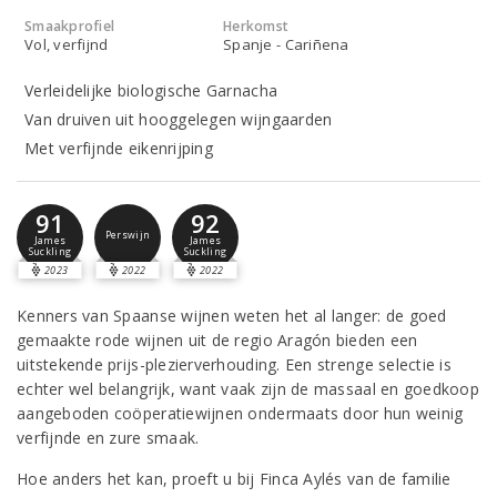
Smaakprofiel
Herkomst
Vol, verfijnd
Spanje - Cariñena
Verleidelijke biologische Garnacha
Van druiven uit hooggelegen wijngaarden
Met verfijnde eikenrijping
91
92
Perswijn
James
James
Suckling
Suckling
2023
2022
2022
Kenners van Spaanse wijnen weten het al langer: de goed
gemaakte rode wijnen uit de regio Aragón bieden een
uitstekende prijs-plezierverhouding. Een strenge selectie is
echter wel belangrijk, want vaak zijn de massaal en goedkoop
aangeboden coöperatiewijnen ondermaats door hun weinig
verfijnde en zure smaak.
Hoe anders het kan, proeft u bij Finca Aylés van de familie