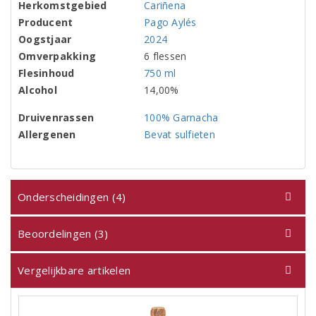
Herkomstgebied
Cariñena
Producent
Pago Aylés
Oogstjaar
2024
Omverpakking
6 flessen
Flesinhoud
750 ml
Alcohol
14,00%
Druivenrassen
100% Garnacha
Allergenen
Bevat sulfieten
Onderscheidingen (4)
Beoordelingen (3)
Vergelijkbare artikelen