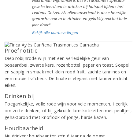
Noordman Wijnwinkel is deze Trasmontes speciaal
geselecteerd om te drinken bij hutspot tijdens het
Leidens Ontzet. Als allemansvriend is deze heerlijke
grenache ook zo te drinken en gelukkig ook het hele
jaar door!"
Bekijk alle aanbevelingen
Proefnotitie
Diep robijnrode wijn met een verleidelijke geur van
bosaardbei, zwarte kers, rozenbottel, peper en toast. Soepel
en sappig in smaak met klein rood fruit, zachte tannines en
een mooie fraîcheur. De finale is elegant met laurier en licht
eiken.
Drinken bij
Toegankelijke, volle rode wijn voor vele momenten. Heerlijk
om zo te drinken, of bij gekruide lamskoteletten met peultjes,
gehaktbrood met knoflook of jonge, harde kazen.
Houdbaarheid
Nu drinken; houdbaar tot zo’n 6 jaar na de oogst.