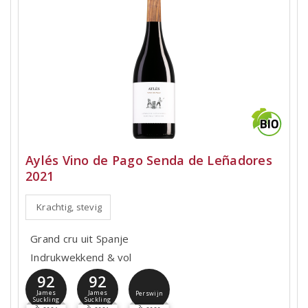
Aylés Vino de Pago Senda de Leñadores
2021
Krachtig, stevig
Grand cru uit Spanje
Indrukwekkend & vol
92
92
James
James
Perswijn
Suckling
Suckling