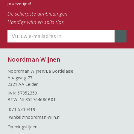
proeverijen!
De scherpste aanbiedingen
Handige wijn en spijs tips
Noordman Wijnen
Noordman Wijnen/La Bordelaise
Haagweg 77
2321 AA Leiden
KvK: 57852359
BTW: NL852764686B01
071-5310419
winkel@noordman-wijn.nl
Openingstijden