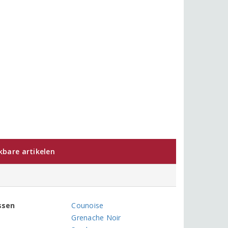
jkbare artikelen
ssen
Counoise
Grenache Noir