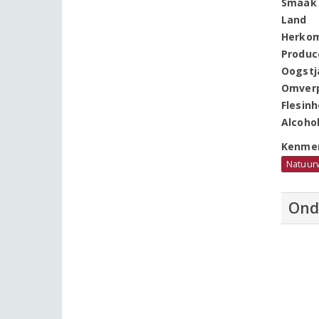
Smaak
Land
Herko
Produc
Oogstj
Omver
Flesin
Alcoho
Kenme
Natuur
Ond