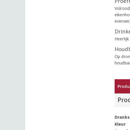
Proef
Volrood
eikenhou
evenwic
Drinke
Heerlijk
Houdb
Op dronk
houdbaa
Produ
Pro
Dranks
Kleur