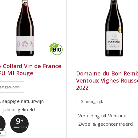
 Collard Vin de France
FU MI Rouge
Domaine du Bon Rem
Ventoux Vignes Rouss
2022
tengewoon
, sappige natuurwijn
Smeuïg, rijk
ijk licht gekoeld
Verleiding uit Ventoux
9
0
+
Zwoel & geconcentreerd
s
Hamersma
ng
4