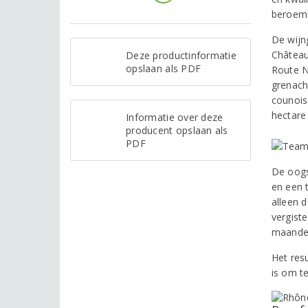
beroemd
De wijn
Château
Deze productinformatie
opslaan als PDF
Route N
grenach
counois
hectare 
Informatie over deze
producent opslaan als
PDF
De oogs
en een 
alleen 
vergiste
maanden
Het res
is om t