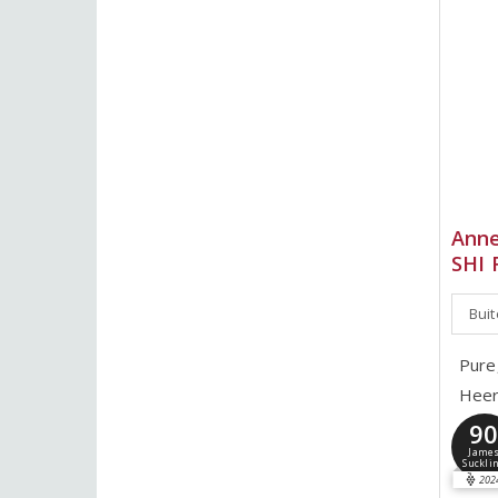
Anne
SHI 
Bui
Pure
Heerl
9
Jame
Suckli
202