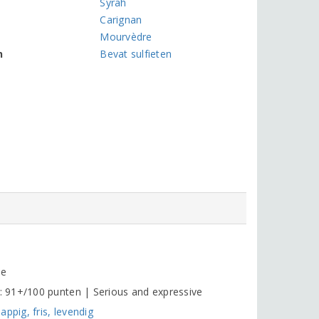
Syrah
Carignan
Mourvèdre
n
Bevat sulfieten
me
 91+/100 punten | Serious and expressive
ppig, fris, levendig