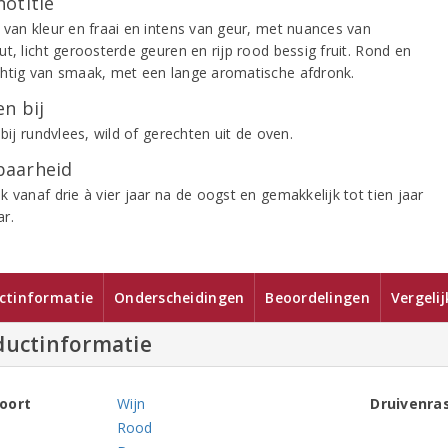
notitie
 van kleur en fraai en intens van geur, met nuances van
t, licht geroosterde geuren en rijp rood bessig fruit. Rond en
htig van smaak, met een lange aromatische afdronk.
n bij
 bij rundvlees, wild of gerechten uit de oven.
aarheid
 vanaf drie à vier jaar na de oogst en gemakkelijk tot tien jaar
r.
ctinformatie
Onderscheidingen
Beoordelingen
Vergeli
ductinformatie
oort
Wijn
Druivenra
Rood