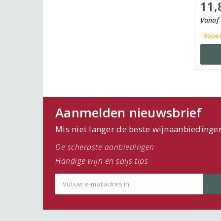
11,
Vanaf 
Beper
Aanmelden nieuwsbrief
Mis niet langer de beste wijnaanbiedinge
De scherpste aanbiedingen
Handige wijn en spijs tips