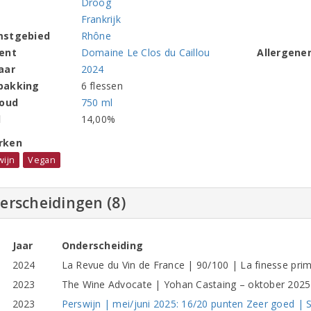
Droog
Frankrijk
mstgebied
Rhône
ent
Domaine Le Clos du Caillou
Allergene
aar
2024
pakking
6 flessen
houd
750 ml
l
14,00%
rken
wijn
Vegan
erscheidingen (8)
Jaar
Onderscheiding
2024
La Revue du Vin de France | 90/100 | La finesse pri
2023
The Wine Advocate | Yohan Castaing – oktober 2025:
2023
Perswijn | mei/juni 2025: 16/20 punten Zeer goed | Sa