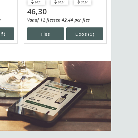
2024
2024
2024
46,30
s
Vanaf 12 flessen 42,44 per fles
(6)
Fles
Doos (6)