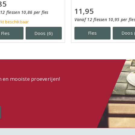
85
11,95
12 flessen 10,86 per fles
Vanaf 12 flessen 10,95 per fle
kt beschikbaar
Fles
Doos 
Fles
Doos (6)
n en mooiste proeverijen!