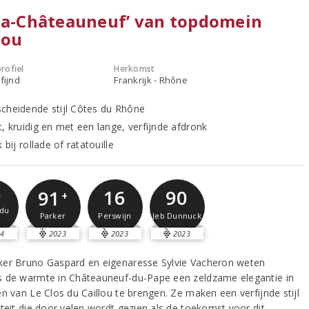
na-Châteauneuf’ van topdomein
lou
rofiel
Herkomst
fijnd
Frankrijk - Rhône
cheidende stijl Côtes du Rhône
t, kruidig en met een lange, verfijnde afdronk
k bij rollade of ratatouille
0
16
90
91
+
du
Perswijn
Jeb Dunnuck
Parker
4
2023
2023
2023
er Bruno Gaspard en eigenaresse Sylvie Vacheron weten
 de warmte in Châteauneuf-du-Pape een zeldzame elegantie in
n van Le Clos du Caillou te brengen. Ze maken een verfijnde stijl
iteit die door velen wordt gezien als de toekomst voor dit