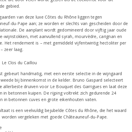
e gebied.
gaarden van deze luxe Côtes du Rhône liggen tegen
neuf-du-Pape aan; ze worden er slechts van gescheiden door de
ationale. De aanplant wordt gedomineerd door vijftig jaar oude
e-wijnstokken, met aanvullend syrah, mourvèdre, carignan en
e. Het rendement is – met gemiddeld vijfentwintig hectoliter per
– zeer laag.
t gebeurt handmatig, met een eerste selectie in de wijngaard
tweede bij binnenkomst in de kelder. Bruno Gaspard selecteert
de allerbeste druiven voor Le Bouquet des Garrigues en laat deze
n in betonnen kuipen. De rijping voltrekt zich gedurende 24
 in betonnen cuves en grote eikenhouten vaten.
ultaat is een veelvuldig bejubelde Côtes du Rhône, die het waard
e worden vergeleken met goede Châteauneuf-du-Pape.