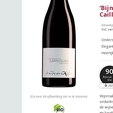
‘Bij
Cail
Smaakp
Vol, ver
Onders
Elegan
Heerlij
9
Revue 
Vin
202
Wijnmak
(Ga over de afbeelding om in te zoomen)
ondanks
de wijne
en kwal