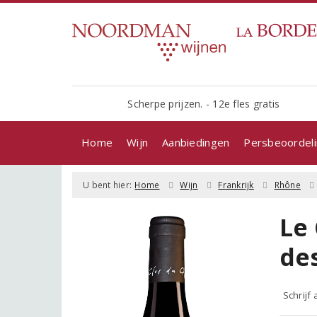
Scherpe prijzen. - 12e fles gratis
Home
Wijn
Aanbiedingen
Persbeoordel
U bent hier:
Home
Wijn
Frankrijk
Rhône
Le
de
Schrijf