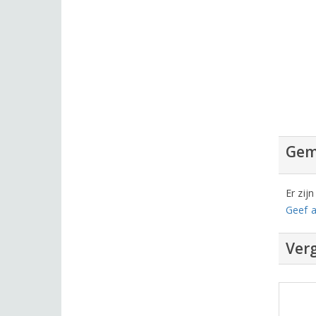
Gem
Er zij
Geef a
Verg