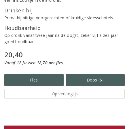
een fris zuurtje in de afdronk.
Drinken bij
Prima bij pittige voorgerechten of kruidige vleesschotels.
Houdbaarheid
Op dronk vanaf twee jaar na de oogst, zeker vijf à zes jaar
goed houdbaar.
20,40
Vanaf 12 flessen 18,70 per fles
Fles
Doos (6)
Op verlanglijst