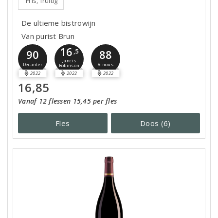
Fris, fruitig
De ultieme bistrowijn
Van purist Brun
16
90
,5
88
Jancis
Decanter
Vinous
Robinson
2022
2022
2022
16,85
Vanaf 12 flessen 15,45 per fles
Fles
Doos (6)