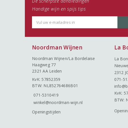
De scherpste aanbiedingen
Handige wijn en spijs tips
Noordman Wijnen
La B
Noordman Wijnen/La Bordelaise
La Bor
Haagweg 77
Nieuwe
2321 AA Leiden
2312 J
KvK: 57852359
071-51
BTW: NL852764686B01
info@b
KvK: 5
071-5310419
BTW: 
winkel@noordman-wijn.nl
Openin
Openingstijden