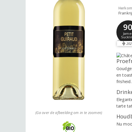
Herkom
Frankri
9
Jame
Suckli
202
Proef
Goudgel
en toas
frishei
Drinke
Elegante
tarte t
(Ga over de afbeelding om in te zoomen)
Houdb
Nu mooi