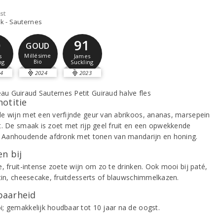
st
jk - Sauternes
0
91
GOUD
Millésime
s
James
Bio
ng
Suckling
4
2024
2023
notitie
e wijn met een verfijnde geur van abrikoos, ananas, marsepein
t. De smaak is zoet met rijp geel fruit en een opwekkende
d. Aanhoudende afdronk met tonen van mandarijn en honing.
n bij
, fruit-intense zoete wijn om zo te drinken. Ook mooi bij paté,
atin, cheesecake, fruitdesserts of blauwschimmelkazen.
aarheid
; gemakkelijk houdbaar tot 10 jaar na de oogst.