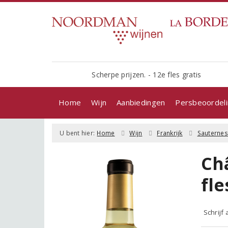
Scherpe prijzen. - 12e fles gratis
Home
Wijn
Aanbiedingen
Persbeoordel
U bent hier:
Home
Wijn
Frankrijk
Sauternes
Ch
fle
Schrijf