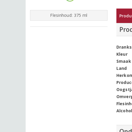
Flesinhoud: 375 ml
Produ
Pro
Dranks
Kleur
Smaak
Land
Herko
Produc
Oogstj
Omver
Flesin
Alcoho
Ond