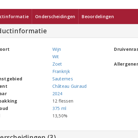
ctinformatie
Onderscheidingen
Beoordelingen
ductinformatie
oort
Wijn
Druivenra
Wit
Zoet
Allergene
Frankrijk
mstgebied
Sauternes
ent
Château Guiraud
aar
2024
pakking
12 flessen
houd
375 ml
l
13,50%
erscheidingen (3)