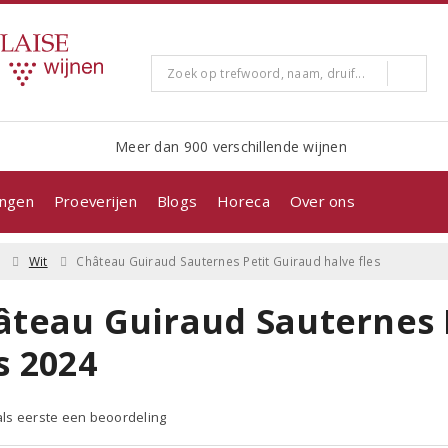
Meer dan 900 verschillende wijnen
ingen
Proeverijen
Blogs
Horeca
Over ons
Wit
Château Guiraud Sauternes Petit Guiraud halve fles
âteau Guiraud Sauternes 
s 2024
 als eerste een beoordeling