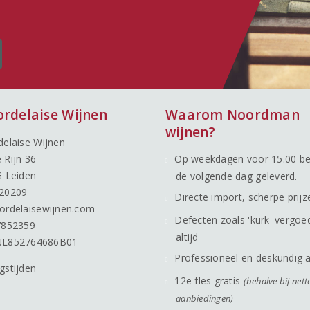
ordelaise Wijnen
Waarom Noordman
wijnen?
delaise Wijnen
 Rijn 36
Op weekdagen voor 15.00 be
G Leiden
de volgende dag geleverd.
20209
Directe import, scherpe prijz
ordelaisewijnen.com
Defecten zoals 'kurk' vergoe
7852359
altijd
NL852764686B01
Professioneel en deskundig 
gstijden
12e fles gratis
(behalve bij nett
aanbiedingen)