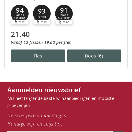
94
91
93
James
James
Parker
Suckling
Suckling
2025
2025
2024
21,40
Vanaf 12 flessen 19,62 per fles
Fles
Doos (6)
Aanmelden nieuwsbrief
Mis niet langer de beste wijnaanbiedingen en mooiste
proeverijen!
De scherpste aanbiedingen
Handige wijn en spijs tips