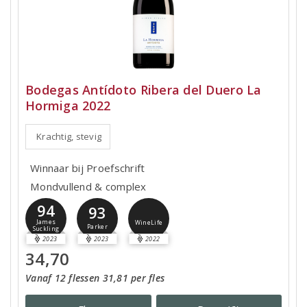
Bodegas Antídoto Ribera del Duero La
Hormiga 2022
Krachtig, stevig
Winnaar bij Proefschrift
Mondvullend & complex
94
93
James
WineLife
Parker
Suckling
2023
2023
2022
34,70
Vanaf 12 flessen 31,81 per fles