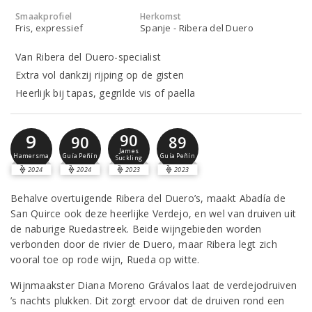
Smaakprofiel
Herkomst
Fris, expressief
Spanje - Ribera del Duero
Van Ribera del Duero-specialist
Extra vol dankzij rijping op de gisten
Heerlijk bij tapas, gegrilde vis of paella
9
90
90
89
James
Hamersma
Guía Peñín
Guía Peñín
Suckling
2024
2024
2023
2023
Behalve overtuigende Ribera del Duero’s, maakt Abadía de
San Quirce ook deze heerlijke Verdejo, en wel van druiven uit
de naburige Ruedastreek. Beide wijngebieden worden
verbonden door de rivier de Duero, maar Ribera legt zich
vooral toe op rode wijn, Rueda op witte.
Wijnmaakster Diana Moreno Grávalos laat de verdejodruiven
’s nachts plukken. Dit zorgt ervoor dat de druiven rond een