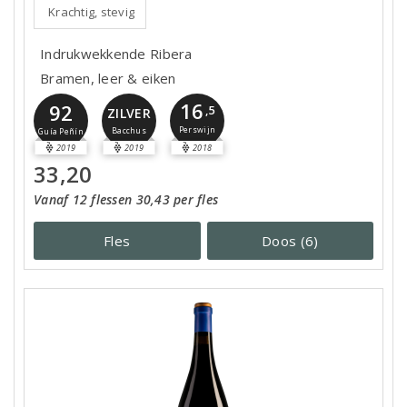
Krachtig, stevig
Indrukwekkende Ribera
Bramen, leer & eiken
16
92
,5
ZILVER
Perswijn
Bacchus
Guía Peñín
2019
2019
2018
33,20
Vanaf 12 flessen 30,43 per fles
Fles
Doos (6)