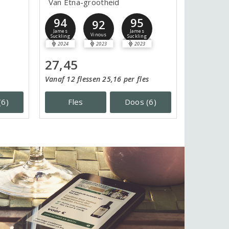
Van Etna-grootheid
94
95
92
James
James
Vinous
Suckling
Suckling
2024
2023
2023
27,45
Vanaf 12 flessen 25,16 per fles
(6)
Fles
Doos (6)