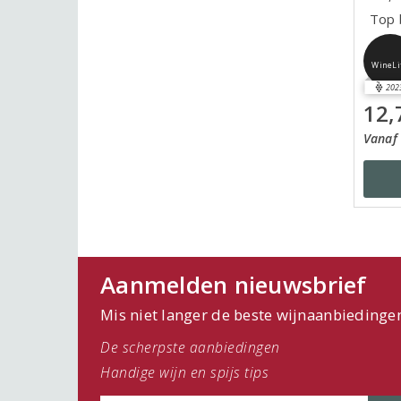
Top b
WineLi
202
12,
Vanaf 
Aanmelden nieuwsbrief
Mis niet langer de beste wijnaanbiedinge
De scherpste aanbiedingen
Handige wijn en spijs tips