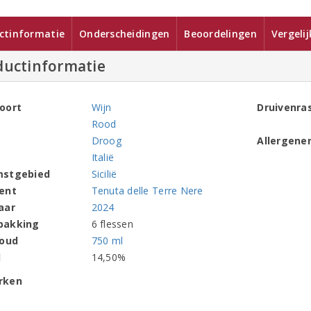
ctinformatie
Onderscheidingen
Beoordelingen
Vergeli
ductinformatie
oort
Wijn
Druivenra
Rood
Droog
Allergene
Italië
mstgebied
Sicilië
ent
Tenuta delle Terre Nere
aar
2024
pakking
6 flessen
houd
750 ml
l
14,50%
rken