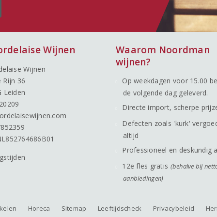
ordelaise Wijnen
Waarom Noordman
wijnen?
delaise Wijnen
 Rijn 36
Op weekdagen voor 15.00 be
G Leiden
de volgende dag geleverd.
20209
Directe import, scherpe prijz
ordelaisewijnen.com
Defecten zoals 'kurk' vergoe
7852359
altijd
NL852764686B01
Professioneel en deskundig 
gstijden
12e fles gratis
(behalve bij nett
aanbiedingen)
nkelen
Horeca
Sitemap
Leeftijdscheck
Privacybeleid
Her