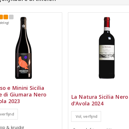
deling)
so e Minini Sicilia
e di Giumara Nero
La Natura Sicilia Nero
ola 2023
d'Avola 2024
 verfijnd
Vol, verfijnd
rijp & kruidig