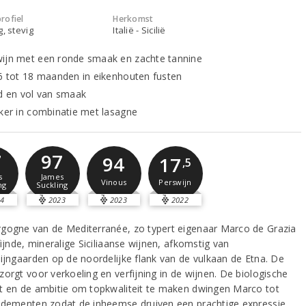
rofiel
Herkomst
g, stevig
Italië - Sicilië
ijn met een ronde smaak en zachte tannine
16 tot 18 maanden in eikenhouten fusten
nd en vol van smaak
kker in combinatie met lasagne
7
97
94
17
,5
s
James
Vinous
Perswijn
ng
Suckling
4
2023
2023
2022
gogne van de Mediterranée, zo typert eigenaar Marco de Grazia
fijnde, mineralige Siciliaanse wijnen, afkomstig van
wijngaarden op de noordelijke flank van de vulkaan de Etna. De
zorgt voor verkoeling en verfijning in de wijnen. De biologische
t en de ambitie om topkwaliteit te maken dwingen Marco tot
ndementen zodat de inheemse druiven een prachtige expressie