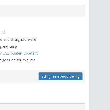
ted
ed and straightforward
 and crisp
17.5/20 punten Excellent
t goes on for minutes
Schrijf een beoordeling