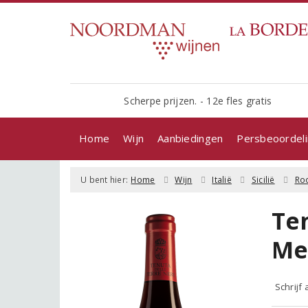
Scherpe prijzen. - 12e fles gratis
Home
Wijn
Aanbiedingen
Persbeoordel
U bent hier:
Home
Wijn
Italië
Sicilië
Ro
Te
Me
Schrijf