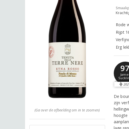
Smaakp
Krachti
Rode w
Rijpt 
Verfij
Erg le
9
Jame
Suckli
202
De bour
zijn ver
helling
(Ga over de afbeelding om in te zoomen)
hoogte 
aanplan
lage re