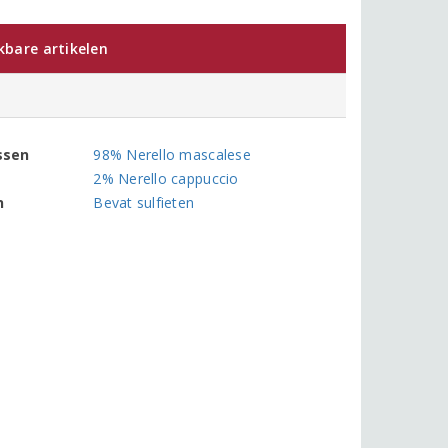
jkbare artikelen
ssen
98% Nerello mascalese
2% Nerello cappuccio
n
Bevat sulfieten