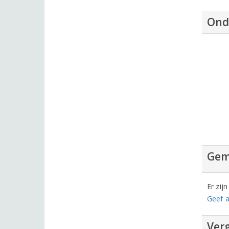
Ond
Gem
Er zij
Geef a
Verg