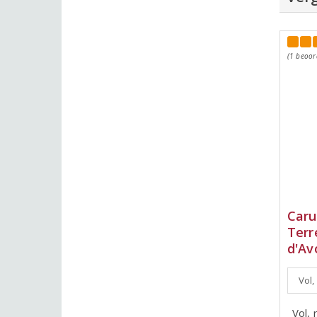
(1 beoor
Caru
Terr
d'Av
Vol,
Vol, 