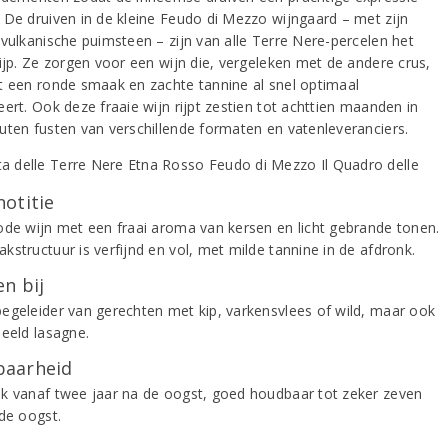
 De druiven in de kleine Feudo di Mezzo wijngaard – met zijn
 vulkanische puimsteen – zijn van alle Terre Nere-percelen het
rijp. Ze zorgen voor een wijn die, vergeleken met de andere crus,
t een ronde smaak en zachte tannine al snel optimaal
ert. Ook deze fraaie wijn rijpt zestien tot achttien maanden in
uten fusten van verschillende formaten en vatenleveranciers.
notitie
ode wijn met een fraai aroma van kersen en licht gebrande tonen.
kstructuur is verfijnd en vol, met milde tannine in de afdronk.
n bij
egeleider van gerechten met kip, varkensvlees of wild, maar ook
beeld lasagne.
aarheid
k vanaf twee jaar na de oogst, goed houdbaar tot zeker zeven
 de oogst.