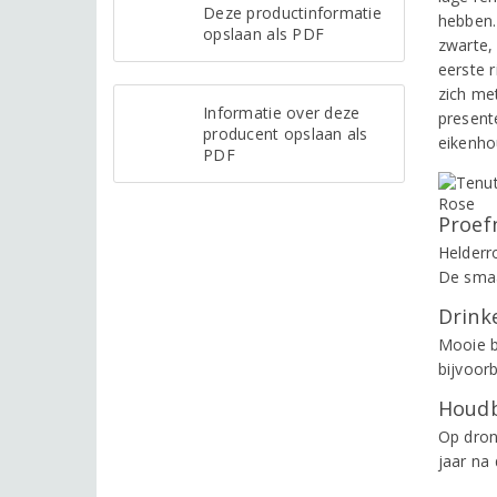
Deze productinformatie
hebben.
opslaan als PDF
zwarte,
eerste 
zich me
Informatie over deze
presente
producent opslaan als
eikenho
PDF
Proef
Helderr
De smaa
Drinke
Mooie b
bijvoor
Houdb
Op dron
jaar na