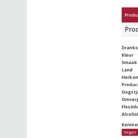
Produ
Pro
Dranks
Kleur
Smaak
Land
Herko
Produc
Oogstj
Omver
Flesin
Alcoho
Kenme
Vegan