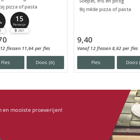
Soepel, fris en pittig
ij pizza of pasta
Bij milde pizza of pasta
15
fe
Perswijn
3
2021
70
9,40
12 flessen 11,64 per fles
Vanaf 12 flessen 8,62 per fles
Fles
Doos (6)
Fles
Doos 
n en mooiste proeverijen!