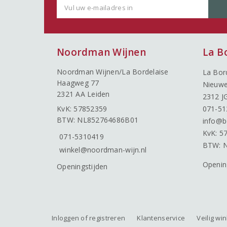
Noordman Wijnen
La B
Noordman Wijnen/La Bordelaise
La Bor
Haagweg 77
Nieuwe
2321 AA Leiden
2312 J
KvK: 57852359
071-51
BTW: NL852764686B01
info@b
KvK: 5
071-5310419
BTW: 
winkel@noordman-wijn.nl
Openin
Openingstijden
Inloggen of registreren
Klantenservice
Veilig wi