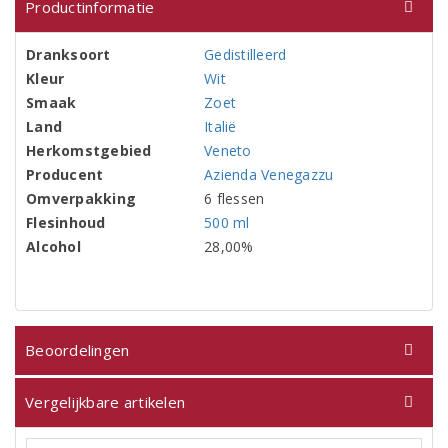
Productinformatie
Dranksoort
Gedistilleerd
Kleur
Wit
Smaak
Zoet
Land
Italië
Herkomstgebied
Veneto
Producent
Azienda Venegazzu
Omverpakking
6 flessen
Flesinhoud
500 ml
Alcohol
28,00%
Beoordelingen
Vergelijkbare artikelen