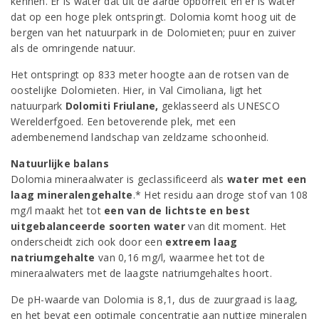
kennen. Er is water dat uit de aarde opborrelt en er is water
dat op een hoge plek ontspringt. Dolomia komt hoog uit de
bergen van het natuurpark in de Dolomieten; puur en zuiver
als de omringende natuur.
Het ontspringt op 833 meter hoogte aan de rotsen van de
oostelijke Dolomieten. Hier, in Val Cimoliana, ligt het
natuurpark
Dolomiti Friulane,
geklasseerd als UNESCO
Werelderfgoed. Een betoverende plek, met een
adembenemend landschap van zeldzame schoonheid.
Natuurlijke balans
Dolomia mineraalwater is geclassificeerd als
water met een
laag mineralengehalte
.* Het residu aan droge stof van 108
mg/l maakt het tot
een van de lichtste en best
uitgebalanceerde soorten water
van dit moment. Het
onderscheidt zich ook door een
extreem laag
natriumgehalte
van 0,16 mg/l, waarmee het tot de
mineraalwaters met de laagste natriumgehaltes hoort.
De pH-waarde van Dolomia is 8,1, dus de zuurgraad is laag,
en het bevat een optimale concentratie aan nuttige mineralen