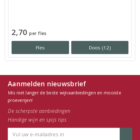
2,70
per fles
Fles
Doos (12)
Aanmelden nieuwsbrief
Mis niet langer de beste wijnaanbiedingen en mooiste
proeverijen!
De scherpste aanbiedingen
Handige wijn en spijs tips