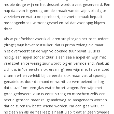
mooie droge wijn en het dessert wordt alvast geserveerd. Eén
hap daarvan is genoeg om de smaak van de wijn volledig te
verzieken en wat u ook probeert, de zoete smaak bepaalt
meedogenloos uw mondgevoel en zal dat voorlopig blijven
doen.
Als wijnliefhebber voer ik al jaren strijd tegen het zoet. Iedere
(droge) wijn bevat restsuiker, dat is prima zolang die maar
niet overheerst en de wijn voldoende zuur bevat. Zuur is
nodig, een appel zonder zuur is een saaie appel en wijn met
veel zoet en te weinig zuur wordt log en vermoeiend. Vaak uit
zich dat in ‘’de eerste-slok-ervaring’’; een wijn met te veel zoet
charmeert en verleidt bij de eerste slok maar valt al spoedig
genadeloos door de mand en wordt zo vermoeiend en log
dat u uzelf om een glas water hoort vragen. Een wijn met
goed gedoseerd zuur is eerst streng en misschien zelfs een
beetje gemeen maar zal gaandeweg zo aangenaam worden
dat de zuren uw beste vriend worden. Na een glas wilt u er
nog één en als de fles leeg is heeft u spijt dat er geen tweede