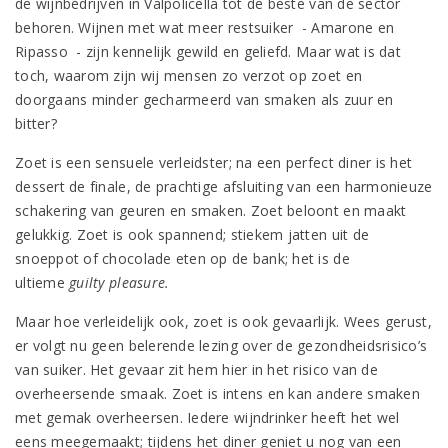
de wijnbedrijven in Valpolicella tot de beste van de sector
behoren. Wijnen met wat meer restsuiker - Amarone en
Ripasso - zijn kennelijk gewild en geliefd. Maar wat is dat
toch, waarom zijn wij mensen zo verzot op zoet en
doorgaans minder gecharmeerd van smaken als zuur en
bitter?
Zoet is een sensuele verleidster; na een perfect diner is het
dessert de finale, de prachtige afsluiting van een harmonieuze
schakering van geuren en smaken. Zoet beloont en maakt
gelukkig. Zoet is ook spannend; stiekem jatten uit de
snoeppot of chocolade eten op de bank; het is de
ultieme
guilty pleasure.
Maar hoe verleidelijk ook, zoet is ook gevaarlijk. Wees gerust,
er volgt nu geen belerende lezing over de gezondheidsrisico’s
van suiker. Het gevaar zit hem hier in het risico van de
overheersende smaak. Zoet is intens en kan andere smaken
met gemak overheersen. Iedere wijndrinker heeft het wel
eens meegemaakt; tijdens het diner geniet u nog van een