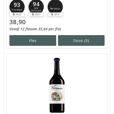
94
93
Jeb
Perswijn
Tim Atkin
Dunnuck
2023
2021
2019
38,90
Vanaf 12 flessen 35,66 per fles
Fles
Doos (3)