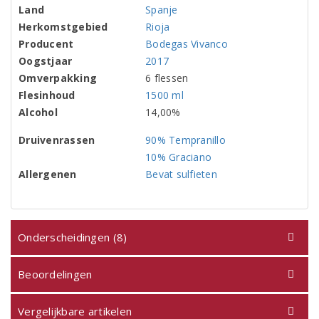
Land
Spanje
Herkomstgebied
Rioja
Producent
Bodegas Vivanco
Oogstjaar
2017
Omverpakking
6 flessen
Flesinhoud
1500 ml
Alcohol
14,00%
Druivenrassen
90% Tempranillo
10% Graciano
Allergenen
Bevat sulfieten
Onderscheidingen (8)
Beoordelingen
Vergelijkbare artikelen