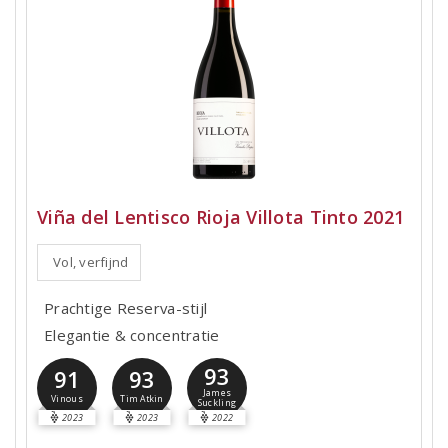
Viña del Lentisco Rioja Villota Tinto 2021
Vol, verfijnd
Prachtige Reserva-stijl
Elegantie & concentratie
93
91
93
James
Vinous
Tim Atkin
Suckling
2023
2023
2022