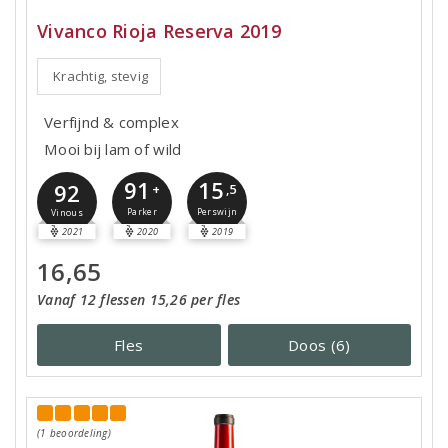
Vivanco Rioja Reserva 2019
Krachtig, stevig
Verfijnd & complex
Mooi bij lam of wild
91
15
92
+
,5
Parker
Perswijn
Vinous
2021
2020
2019
16,65
Vanaf 12 flessen 15,26 per fles
Fles
Doos (6)
(1 beoordeling)