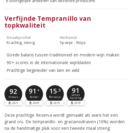
6 soortgelijke artikelen van dezelfde producent
Verfijnde Tempranillo van
topkwaliteit
Smaakprofiel
Herkomst
Krachtig, stevig
Spanje - Rioja
Goede balans tussen traditioneel en modern wijn maken
90+ scores in de internationale wijnbladen
Prachtige begeleider van lam en wild
91
91
15
92
+
,5
James
Parker
Perswijn
Vinous
Suckling
2021
2020
2019
2019
Deze prachtige Reserva wordt gemaakt als ware het een
grand cru. De tempranillo- en gracianodruiven (10%) worden
na de handmatige pluk voor een tweede maal streng