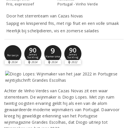
Fris, expressief
Portugal - Vinho Verde
Door het sterrenteam van Cazas Novas
Sappig en knisperend fris, met rijp fruit en een volle smaak
Heerlijk bij schelpdieren, vis en zomerse salades
9
90
90
James
James
Perswijn
Hamersma
Suckling
Suckling
2024
2024
2024
2022
Achter de Vinho Verdes van Cazas Novas zit een waar
sterrenteam. De wijnmaker is Diogo Lopes. Met zijn ruim
twintig oogsten ervaring geldt hij als een van de alom
gewaardeerde moderne wijnmakers van Portugal. Daarvoor
kreeg hij geweldige erkenning van het Portugese
wijnmagazine Grandes Escolhas, dat Diogo uitriep tot