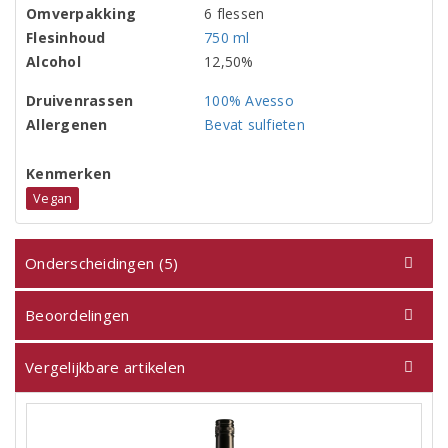
Omverpakking
6 flessen
Flesinhoud
750 ml
Alcohol
12,50%
Druivenrassen
100% Avesso
Allergenen
Bevat sulfieten
Kenmerken
Vegan
Onderscheidingen (5)
Beoordelingen
Vergelijkbare artikelen