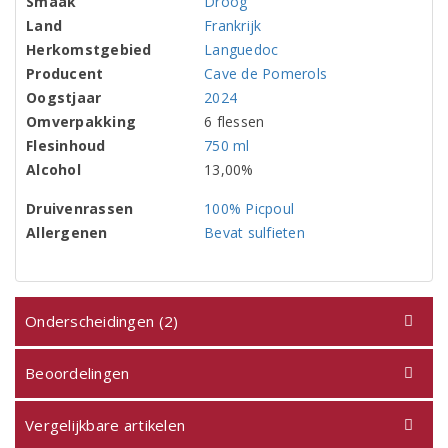
Smaak
Droog
Land
Frankrijk
Herkomstgebied
Languedoc
Producent
Cave de Pomerols
Oogstjaar
2024
Omverpakking
6 flessen
Flesinhoud
750 ml
Alcohol
13,00%
Druivenrassen
100% Picpoul
Allergenen
Bevat sulfieten
Onderscheidingen (2)
Beoordelingen
Vergelijkbare artikelen