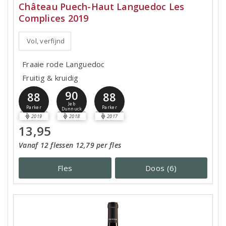
Château Puech-Haut Languedoc Les
Complices 2019
Vol, verfijnd
Fraaie rode Languedoc
Fruitig & kruidig
90
88
88
Jeb
Parker
Parker
Dunnuck
2019
2018
2017
13,95
Vanaf 12 flessen 12,79 per fles
Fles
Doos (6)