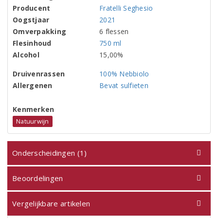
Producent
Fratelli Seghesio
Oogstjaar
2021
Omverpakking
6 flessen
Flesinhoud
750 ml
Alcohol
15,00%
Druivenrassen
100% Nebbiolo
Allergenen
Bevat sulfieten
Kenmerken
Natuurwijn
Onderscheidingen (1)
Beoordelingen
Vergelijkbare artikelen