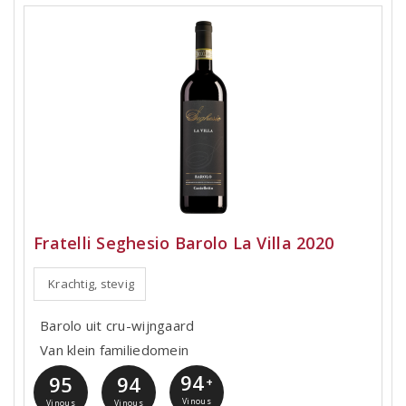
Fratelli Seghesio Barolo La Villa 2020
Krachtig, stevig
Barolo uit cru-wijngaard
Van klein familiedomein
94
95
94
+
Vinous
Vinous
Vinous