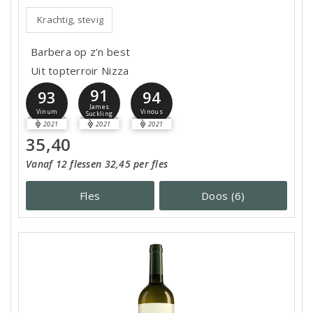
Krachtig, stevig
Barbera op z’n best
Uit topterroir Nizza
91
93
94
James
Vinum
Vinous
Suckling
2021
2021
2021
35,40
Vanaf 12 flessen 32,45 per fles
Fles
Doos (6)