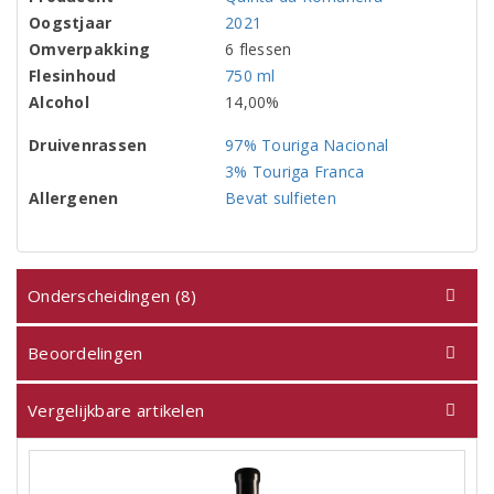
Oogstjaar
2021
Omverpakking
6 flessen
Flesinhoud
750 ml
Alcohol
14,00%
Druivenrassen
97% Touriga Nacional
3% Touriga Franca
Allergenen
Bevat sulfieten
Onderscheidingen (8)
Beoordelingen
Vergelijkbare artikelen