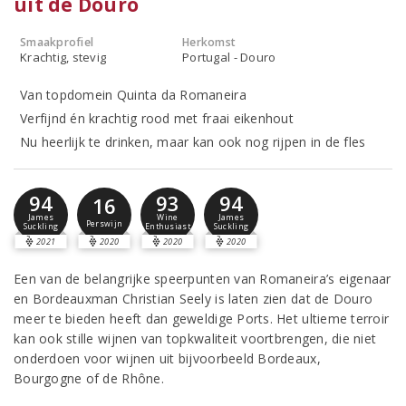
uit de Douro
Smaakprofiel
Herkomst
Krachtig, stevig
Portugal - Douro
Van topdomein Quinta da Romaneira
Verfijnd én krachtig rood met fraai eikenhout
Nu heerlijk te drinken, maar kan ook nog rijpen in de fles
94
93
94
16
James
Wine
James
Perswijn
Suckling
Enthusiast
Suckling
2021
2020
2020
2020
Een van de belangrijke speerpunten van Romaneira’s eigenaar
en Bordeauxman Christian Seely is laten zien dat de Douro
meer te bieden heeft dan geweldige Ports. Het ultieme terroir
kan ook stille wijnen van topkwaliteit voortbrengen, die niet
onderdoen voor wijnen uit bijvoorbeeld Bordeaux,
Bourgogne of de Rhône.