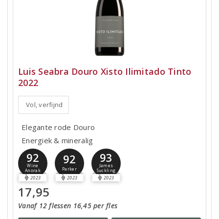
Luis Seabra Douro Xisto Ilimitado Tinto
2022
Vol, verfijnd
Elegante rode Douro
Energiek & mineralig
92
93
92
Wine
James
Parker
Anorak
Suckling
2023
2023
2023
17,95
Vanaf 12 flessen 16,45 per fles