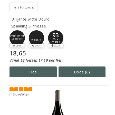
Fris tot zacht
Briljante witte Douro
Spanning & finesse
93
Proefschrift
Concours
Wine
WineLife
Anorak
2024
2024
2024
18,65
Vanaf 12 flessen 17,10 per fles
Fles
Doos (6)
(1 beoordeling)