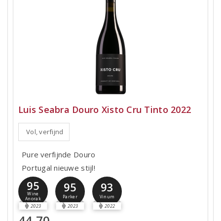
Luis Seabra Douro Xisto Cru Tinto 2022
Vol, verfijnd
Pure verfijnde Douro
Portugal nieuwe stijl!
95
95
93
Wine
Parker
Vinum
Anorak
2023
2023
2022
44,70