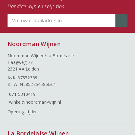
Handige wijn en spijs tips
Noordman Wijnen
Noordman Wijnen/La Bordelaise
Haagweg 77
2321 AA Leiden
KvK: 57852359
BTW: NL852764686B01
071-5310419
winkel@noordman-wijn.nl
Openingstijden
La Bordelaise Wijnen