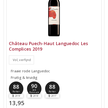
Château Puech-Haut Languedoc Les
Complices 2019
Vol, verfijnd
Fraaie rode Languedoc
Fruitig & kruidig
90
88
88
Jeb
Parker
Parker
Dunnuck
2019
2018
2017
13,95