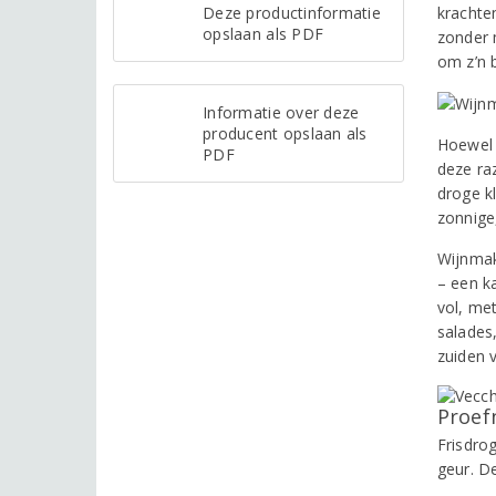
Deze productinformatie
krachte
opslaan als PDF
zonder 
om z’n b
Informatie over deze
producent opslaan als
Hoewel 
PDF
deze ra
droge k
zonnige
Wijnmak
– een ka
vol, met
salades
zuiden v
Proef
Frisdrog
geur. D