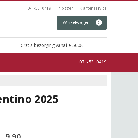
071-5310419
Inloggen
Klantenservice
Winkelwagen
0
Gratis bezorging vanaf € 50,00
071-5310419
entino 2025
9,90