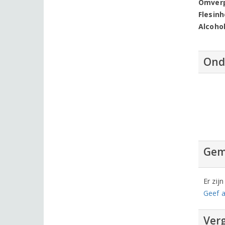
Omver
Flesin
Alcoho
Ond
Gem
Er zij
Geef a
Verg