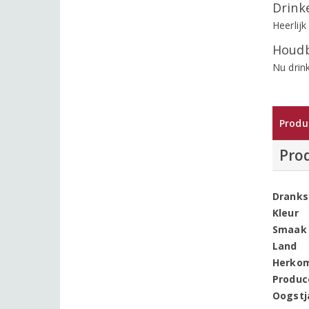
Drinke
Heerlijk
Houdb
Nu drin
Produ
Pro
Dranks
Kleur
Smaak
Land
Herko
Produc
Oogstj