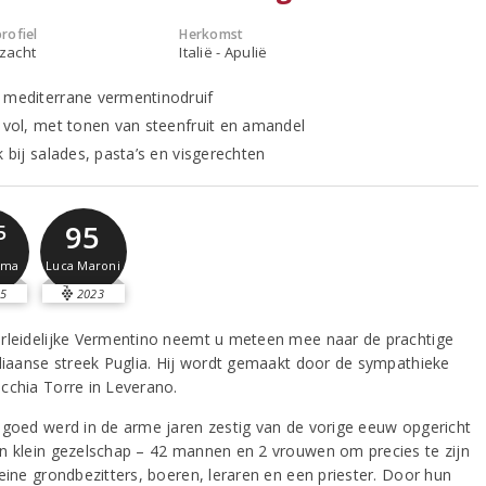
rofiel
Herkomst
 zacht
Italië - Apulië
 mediterrane vermentinodruif
n vol, met tonen van steenfruit en amandel
k bij salades, pasta’s en visgerechten
95
5
Luca Maroni
sma
5
2023
rleidelijke Vermentino neemt u meteen mee naar de prachtige
aliaanse streek Puglia. Hij wordt gemaakt door de sympathieke
cchia Torre in Leverano.
ngoed werd in de arme jaren zestig van de vorige eeuw opgericht
n klein gezelschap – 42 mannen en 2 vrouwen om precies te zijn
leine grondbezitters, boeren, leraren en een priester. Door hun