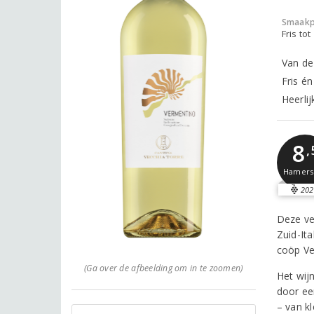
Smaakp
Fris tot
Van de
Fris é
Heerlij
8
,
Hamer
202
Deze ve
Zuid-It
coöp Ve
(Ga over de afbeelding om in te zoomen)
Het wij
door ee
– van k