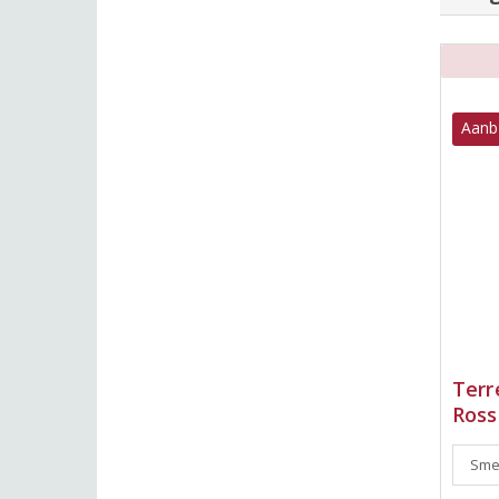
Aanb
Terr
Ross
Smeu