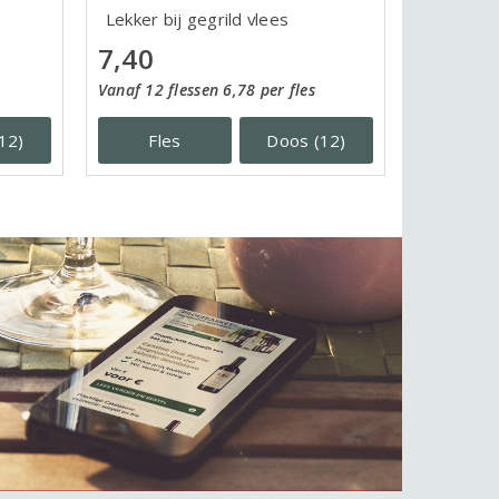
Lekker bij gegrild vlees
7,40
Vanaf 12 flessen 6,78 per fles
12)
Fles
Doos (12)