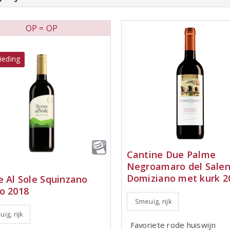
OP = OP
ieding
Cantine Due Palme
Negroamaro del Sale
Domiziano met kurk 2
e Al Sole Squinzano
o 2018
Smeuïg, rijk
ïg, rijk
Favoriete rode huiswijn