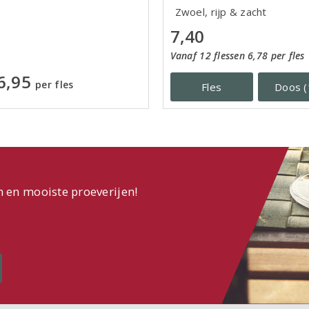
Zwoel, rijp & zacht
7,40
Vanaf 12 flessen 6,78 per fles
6,95
per fles
Fles
Doos (
n en mooiste proeverijen!