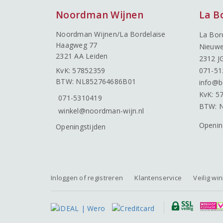
Noordman Wijnen
La B
Noordman Wijnen/La Bordelaise
La Bor
Haagweg 77
Nieuwe
2321 AA Leiden
2312 J
KvK: 57852359
071-51
BTW: NL852764686B01
info@b
KvK: 5
071-5310419
BTW: 
winkel@noordman-wijn.nl
Openin
Openingstijden
Inloggen of registreren
Klantenservice
Veilig wi