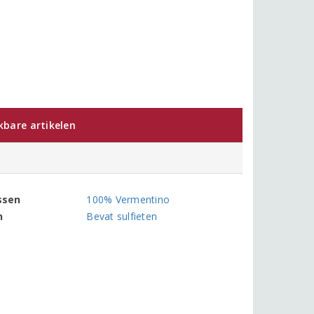
jkbare artikelen
ssen
100% Vermentino
n
Bevat sulfieten