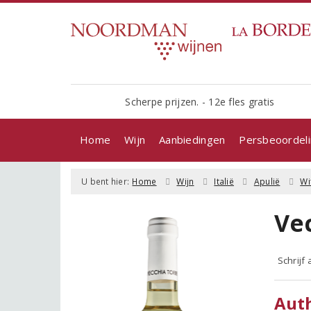
Scherpe prijzen. - 12e fles gratis
Home
Wijn
Aanbiedingen
Persbeoordel
U bent hier:
Home
Wijn
Italië
Apulië
Wi
Ve
Schrijf
Auth