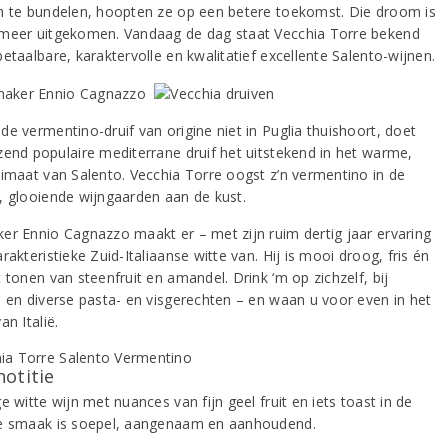
n te bundelen, hoopten ze op een betere toekomst. Die droom is
meer uitgekomen. Vandaag de dag staat Vecchia Torre bekend
etaalbare, karaktervolle en kwalitatief excellente Salento-wijnen.
de vermentino-druif van origine niet in Puglia thuishoort, doet
zend populaire mediterrane druif het uitstekend in het warme,
limaat van Salento. Vecchia Torre oogst z’n vermentino in de
, glooiende wijngaarden aan de kust.
er Ennio Cagnazzo maakt er – met zijn ruim dertig jaar ervaring
rakteristieke Zuid-Italiaanse witte van. Hij is mooi droog, fris én
 tonen van steenfruit en amandel. Drink ‘m op zichzelf, bij
, en diverse pasta- en visgerechten – en waan u voor even in het
an Italië.
notitie
e witte wijn met nuances van fijn geel fruit en iets toast in de
e smaak is soepel, aangenaam en aanhoudend.