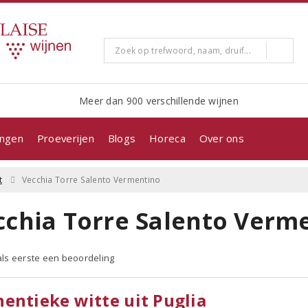
Meer dan 900 verschillende wijnen
ingen
Proeverijen
Blogs
Horeca
Over ons
t
Vecchia Torre Salento Vermentino
cchia Torre Salento Verm
 als eerste een beoordeling
entieke witte uit Puglia