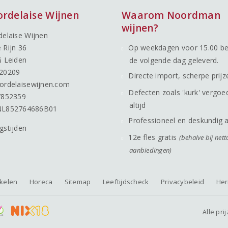
ordelaise Wijnen
Waarom Noordman
wijnen?
delaise Wijnen
 Rijn 36
Op weekdagen voor 15.00 be
G Leiden
de volgende dag geleverd.
20209
Directe import, scherpe prijz
ordelaisewijnen.com
Defecten zoals 'kurk' vergoe
7852359
altijd
NL852764686B01
Professioneel en deskundig 
gstijden
12e fles gratis
(behalve bij nett
aanbiedingen)
nkelen
Horeca
Sitemap
Leeftijdscheck
Privacybeleid
Her
Alle pri