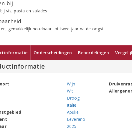
n bij
 bij vis, pasta en salades.
aarheid
ken, gemakkelijk houdbaar tot twee jaar na de oogst.
ctinformatie
Onderscheidingen
Beoordelingen
Vergeli
ductinformatie
oort
Wijn
Druivenra
Wit
Allergene
Droog
Italië
mstgebied
Apulië
ent
Leverano
aar
2025