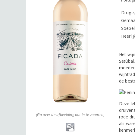
Droge, 
Gemaak
Soepel
Heerli
Het wijn
Setúbal
moeder-
wijntra
de best
Deze le
druiven
(Ga over de afbeelding om in te zoomen)
rode dru
als war
kenmerk