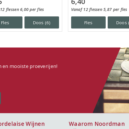
5
6,40
12 flessen 6,00 per fles
Vanaf 12 flessen 5,87 per fles
Fles
Doos (6)
Fles
Doos 
n en mooiste proeverijen!
ordelaise Wijnen
Waarom Noordman