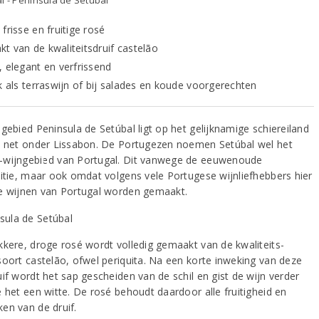
frisse en fruitige rosé
t van de kwaliteitsdruif castelão
, elegant en verfrissend
jk als terraswijn of bij salades en koude voorgerechten
gebied Peninsula de Setúbal ligt op het gelijknamige schiereiland
, net onder Lissabon. De Portugezen noemen Setúbal wel het
wijngebied van Portugal. Dit vanwege de eeuwenoude
ditie, maar ook omdat volgens vele Portugese wijnliefhebbers hier
e wijnen van Portugal worden gemaakt.
kkere, droge rosé wordt volledig gemaakt van de kwaliteits-
soort castelão, ofwel periquita. Na een korte inweking van deze
if wordt het sap gescheiden van de schil en gist de wijn verder
e het een witte. De rosé behoudt daardoor alle fruitigheid en
en van de druif.