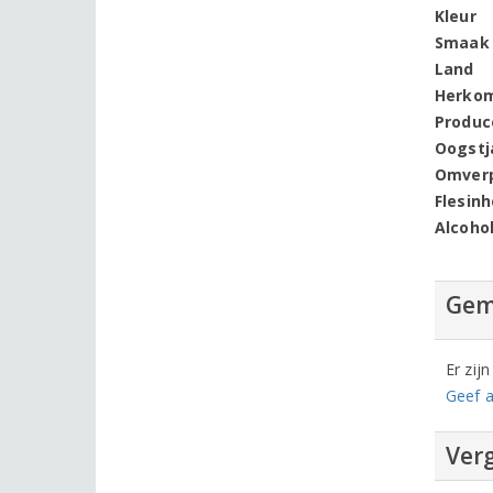
Kleur
Smaak
Land
Herko
Produc
Oogstj
Omver
Flesin
Alcoho
Gem
Er zij
Geef a
Verg