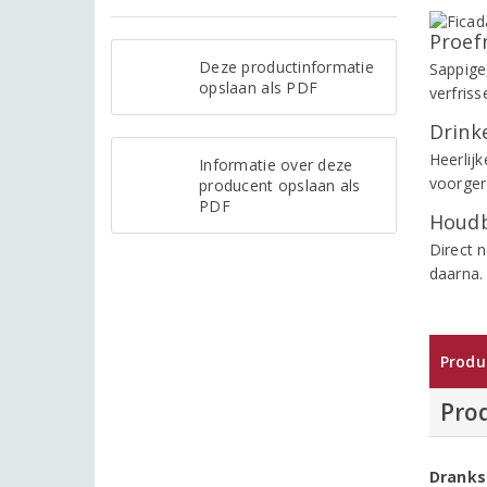
Proef
Deze productinformatie
Sappige
opslaan als PDF
verfris
Drinke
Heerlij
Informatie over deze
voorger
producent opslaan als
PDF
Houdb
Direct 
daarna.
Produ
Pro
Dranks