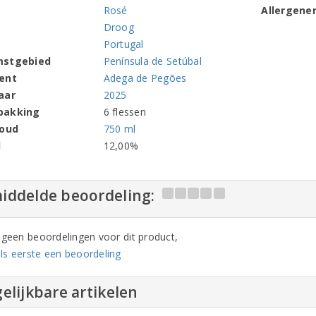
Rosé
Allergene
Droog
Portugal
mstgebied
Península de Setúbal
ent
Adega de Pegões
aar
2025
pakking
6 flessen
houd
750 ml
l
12,00%
iddelde beoordeling:
n geen beoordelingen voor dit product,
ls eerste een beoordeling
elijkbare artikelen