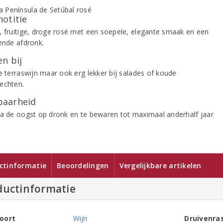
notitie
, fruitige, droge rosé met een soepele, elegante smaak en een
sende afdronk.
n bij
ke terraswijn maar ook erg lekker bij salades of koude
echten.
aarheid
na de oogst op dronk en te bewaren tot maximaal anderhalf jaar
ctinformatie
Beoordelingen
Vergelijkbare artikelen
ductinformatie
oort
Wijn
Druivenra