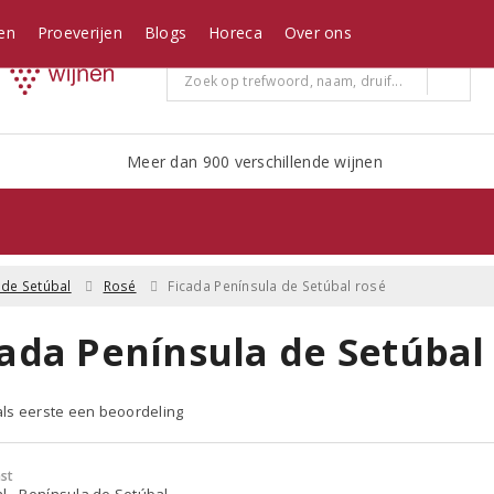
en
Proeverijen
Blogs
Horeca
Over ons
Meer dan 900 verschillende wijnen
 de Setúbal
Rosé
Ficada Península de Setúbal rosé
cada Península de Setúbal
 als eerste een beoordeling
st
l - Península de Setúbal