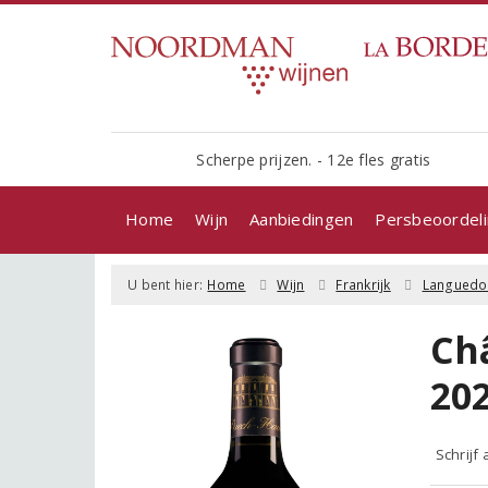
Scherpe prijzen. - 12e fles gratis
Home
Wijn
Aanbiedingen
Persbeoordel
U bent hier:
Home
Wijn
Frankrijk
Languedo
Ch
20
Schrijf