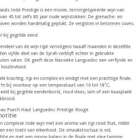
auts rode Prestige is een mooie, terroirgetypeerde wijn van
 van 45 tot zelfs 80 jaar oude wijnstokken. De grenache- en
uiven worden handmatig geplukt. Ze vergisten in betonnen cuves.
endeel van de wijn rijpt vervolgens twaalf maanden in dezelfde
Een vijfde deel van de Syrah verblijft echter in gebruikte
uten vaten. Dit geeft deze klassieke Languedoc een verfijnde en
 houtinvloed.
kt krachtig, rijp en complex en eindigt met een prachtige finale.
 ‘m bij voorkeur op een temperatuurt van 16 tot 18˚C,
beeld bij gegrilde eendenborst, rood vlees, lam of een kaasplank
kbrood.
notitie
en complexe rode wijn met een aroma van rijp rood fruit, milde
 en een toets van eikenhout. De smaakstructuur is vol,
htig en met een mooie balans in de finale met rijpe tannine.