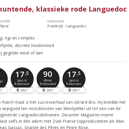
untende, klassieke rode Languedoc
rofiel
Herkomst
fijnd
Frankrijk - Languedoc
ig, rijp en complex
rfijnde, discrete houtinvloed
ij gegrilde eend of lam
90
17
17
,5
,5
Wine
Jancis
Jancis
jn
Enthusiast
Robinson
Robinson
1
2021
2021
2021
 Puech-Haut is het succesverhaal van Gérard Bru. Hij breidde het
jk wijngoed ten noordoosten van Montpellier uit tot een van de
ngevende Languedocdomeinen. Decanter Magazine noemt
aut zelfs in één adem met Zuid-Franse topproducenten als Mas
as Gassac, Grange des Pères en Peyre Rose.