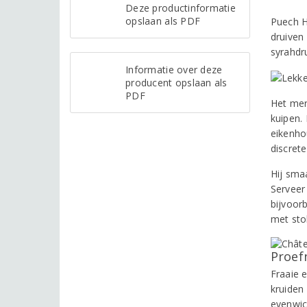
Deze productinformatie
opslaan als PDF
Puech H
druiven
syrahdr
Informatie over deze
producent opslaan als
PDF
Het mer
kuipen. 
eikenho
discrete
Hij smaa
Serveer
bijvoor
met sto
Proef
Fraaie 
kruiden
evenwic