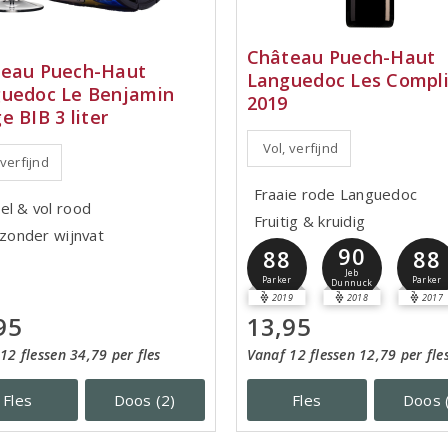
Château Puech-Haut
eau Puech-Haut
Languedoc Les Compl
uedoc Le Benjamin
2019
e BIB 3 liter
Vol, verfijnd
 verfijnd
Fraaie rode Languedoc
el & vol rood
Fruitig & kruidig
jzonder wijnvat
90
88
88
Jeb
Parker
Parker
Dunnuck
2019
2018
2017
95
13,95
12 flessen 34,79 per fles
Vanaf 12 flessen 12,79 per fle
Fles
Doos (2)
Fles
Doos 