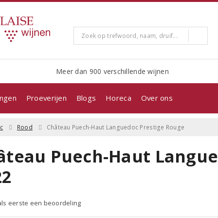
Meer dan 900 verschillende wijnen
ingen
Proeverijen
Blogs
Horeca
Over ons
c
Rood
Château Puech-Haut Languedoc Prestige Rouge
âteau Puech-Haut Langue
22
 als eerste een beoordeling