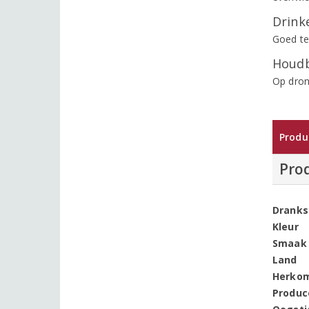
Drinke
Goed te
Houdb
Op dron
Produ
Pro
Dranks
Kleur
Smaak
Land
Herko
Produc