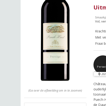
Uitm
Smaakp
Vol, ver
Kracht
Met ve
Fraai b
Perswi
202
Château
ouderli
(Ga over de afbeelding om in te zoomen)
toonaa
Puech-H
de Daum