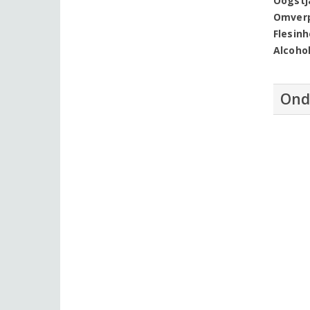
Oogstj
Omver
Flesin
Alcoho
Ond