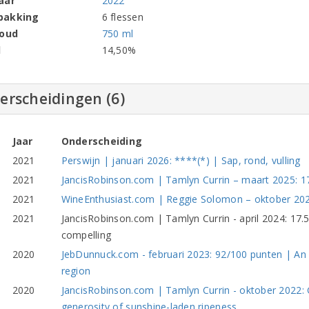
aar
2022
pakking
6 flessen
houd
750 ml
l
14,50%
erscheidingen (6)
Jaar
Onderscheiding
2021
Perswijn | januari 2026: ****(*) | Sap, rond, vulling
2021
JancisRobinson.com | Tamlyn Currin – maart 2025: 17
2021
WineEnthusiast.com | Reggie Solomon – oktober 2024
2021
JancisRobinson.com | Tamlyn Currin - april 2024: 17
compelling
2020
JebDunnuck.com - februari 2023: 92/100 punten | An in
region
2020
JancisRobinson.com | Tamlyn Currin - oktober 2022: 
generosity of sunshine-laden ripeness