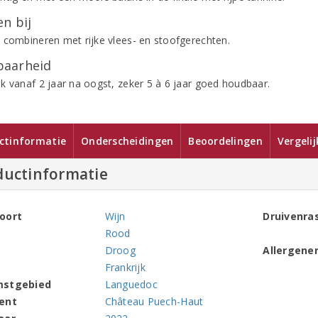
n bij
 combineren met rijke vlees- en stoofgerechten.
aarheid
k vanaf 2 jaar na oogst, zeker 5 à 6 jaar goed houdbaar.
ctinformatie
Onderscheidingen
Beoordelingen
Vergeli
ductinformatie
oort
Wijn
Druivenra
Rood
Droog
Allergene
Frankrijk
mstgebied
Languedoc
ent
Château Puech-Haut