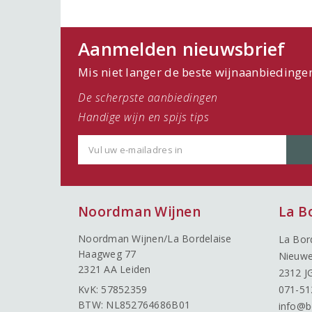
Aanmelden nieuwsbrief
Mis niet langer de beste wijnaanbiedinge
De scherpste aanbiedingen
Handige wijn en spijs tips
Noordman Wijnen
La B
Noordman Wijnen/La Bordelaise
La Bor
Haagweg 77
Nieuwe
2321 AA Leiden
2312 J
KvK: 57852359
071-51
BTW: NL852764686B01
info@b