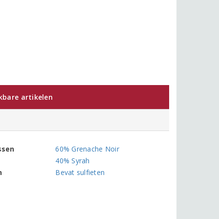
jkbare artikelen
ssen
60% Grenache Noir
40% Syrah
n
Bevat sulfieten