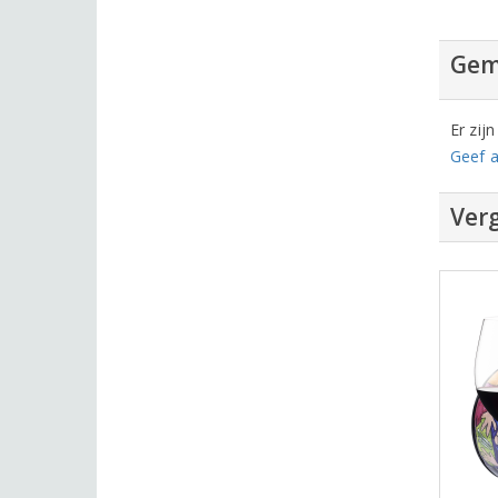
Gem
Er zij
Geef a
Verg