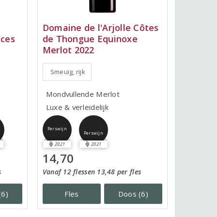
Domaine de l'Arjolle Côtes
ices
de Thongue Equinoxe
Merlot 2022
Smeuïg, rijk
Mondvullende Merlot
Luxe & verleidelijk
Perswijn
Perswijn
2021
2021
14,70
s
Vanaf 12 flessen 13,48 per fles
(6)
Fles
Doos (6)