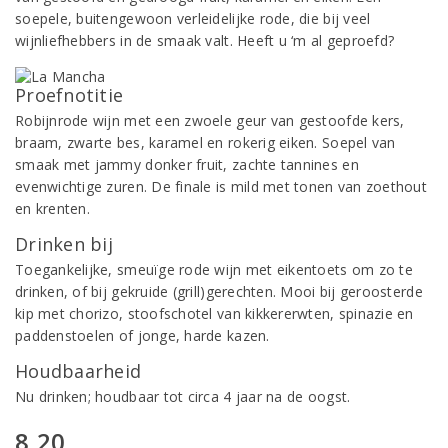
soepele, buitengewoon verleidelijke rode, die bij veel
wijnliefhebbers in de smaak valt. Heeft u ‘m al geproefd?
Proefnotitie
Robijnrode wijn met een zwoele geur van gestoofde kers,
braam, zwarte bes, karamel en rokerig eiken. Soepel van
smaak met jammy donker fruit, zachte tannines en
evenwichtige zuren. De finale is mild met tonen van zoethout
en krenten.
Drinken bij
Toegankelijke, smeuïge rode wijn met eikentoets om zo te
drinken, of bij gekruide (grill)gerechten. Mooi bij geroosterde
kip met chorizo, stoofschotel van kikkererwten, spinazie en
paddenstoelen of jonge, harde kazen.
Houdbaarheid
Nu drinken; houdbaar tot circa 4 jaar na de oogst.
8,20