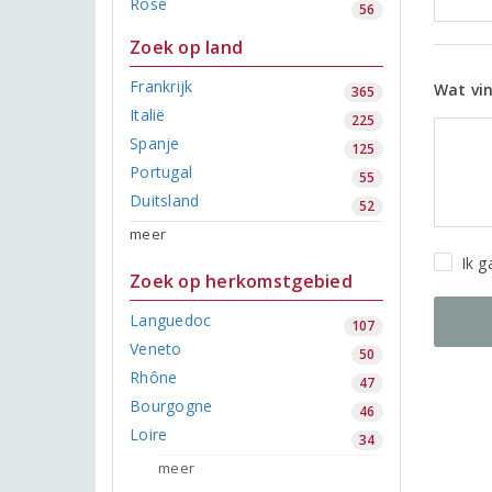
Rosé
56
Zoek op land
Frankrijk
Wat vin
365
Italië
225
Spanje
125
Portugal
55
Duitsland
52
meer
Ik 
Zoek op herkomstgebied
Languedoc
107
Veneto
50
Rhône
47
Bourgogne
46
Loire
34
meer