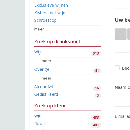
Exclusieve wijnen
Kistjes met wijn
Uw be
Schroefdop
meer
Zoek op dranksoort
Wijn
913
meer
Beo
Overige
41
meer
Alcoholvrij
Naam o
16
Gedistilleerd
2
Zoek op kleur
Wit
E-maila
483
Rood
401