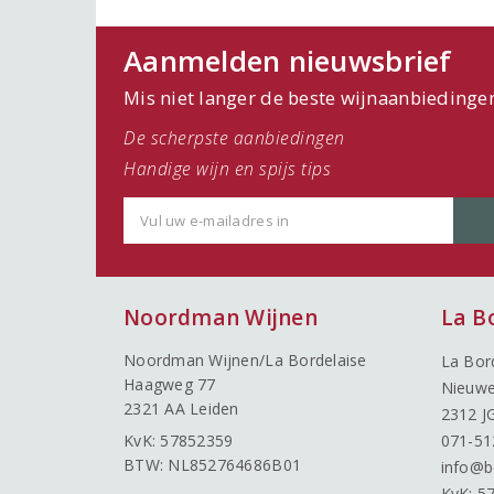
Aanmelden nieuwsbrief
Mis niet langer de beste wijnaanbiedinge
De scherpste aanbiedingen
Handige wijn en spijs tips
Noordman Wijnen
La B
Noordman Wijnen/La Bordelaise
La Bor
Haagweg 77
Nieuwe
2321 AA Leiden
2312 J
KvK: 57852359
071-51
BTW: NL852764686B01
info@b
KvK: 5