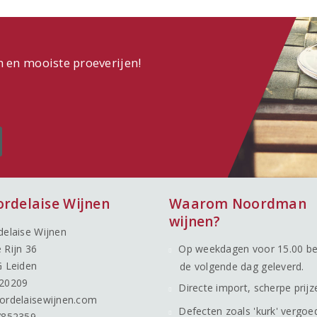
n en mooiste proeverijen!
ordelaise Wijnen
Waarom Noordman
wijnen?
delaise Wijnen
 Rijn 36
Op weekdagen voor 15.00 be
G Leiden
de volgende dag geleverd.
20209
Directe import, scherpe prijz
ordelaisewijnen.com
Defecten zoals 'kurk' vergoe
7852359