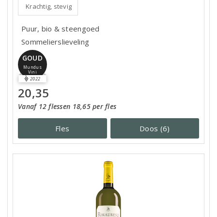
Krachtig, stevig
Puur, bio & steengoed
Sommelierslieveling
GOUD
Mundus
Vini
2022
20,35
Vanaf 12 flessen 18,65 per fles
Fles
Doos (6)