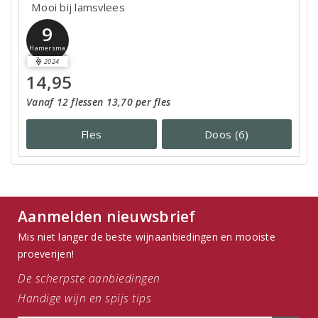
Mooi bij lamsvlees
9
Hamersma
2024
14,95
Vanaf 12 flessen 13,70 per fles
Fles
Doos (6)
Aanmelden nieuwsbrief
Mis niet langer de beste wijnaanbiedingen en mooiste
proeverijen!
De scherpste aanbiedingen
Handige wijn en spijs tips