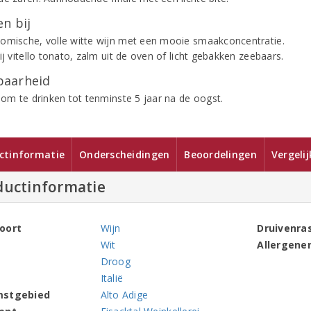
n bij
omische, volle witte wijn met een mooie smaakconcentratie.
ij vitello tonato, zalm uit de oven of licht gebakken zeebaars.
aarheid
k om te drinken tot tenminste 5 jaar na de oogst.
ctinformatie
Onderscheidingen
Beoordelingen
Vergeli
ductinformatie
oort
Wijn
Druivenra
Wit
Allergene
Droog
Italië
mstgebied
Alto Adige