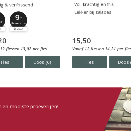
Vol, krachtig en fris
ig & verfrissend
Lekker bij salades
9
-
jn
Hamersma
2
2022
20
15,50
12 flessen 13,02 per fles
Vanaf 12 flessen 14,21 per fle
Fles
Doos (6)
Fles
Doos 
n en mooiste proeverijen!