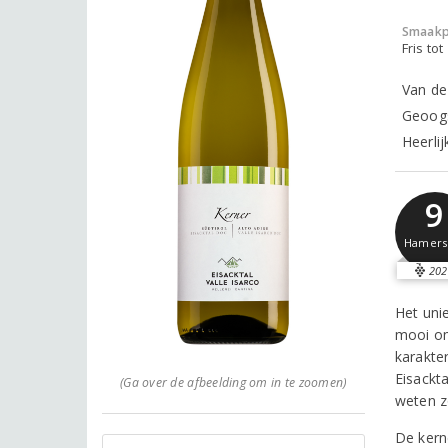
Smaakp
Fris tot
Van de
Geoogs
Heerli
9
Hamer
202
Het uni
mooi om
karakte
Eisackt
(Ga over de afbeelding om in te zoomen)
weten zo
De kerne