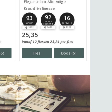
Elegante bio-Alto Adige
Kracht én finesse
92
93
16
James
Vinum
Perswijn
Suckling
2023
2023
2022
25,35
s
Vanaf 12 flessen 23,24 per fles
(6)
Fles
Doos (6)