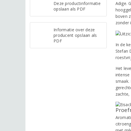
Deze productinformatie
Adige. 
opslaan als PDF
hooggel
boven z
zonder i
Informatie over deze
producent opslaan als
PDF
In de k
Stefan 
roestvri
Het lev
intense 
smaak. D
gerecht
zachte,
Proef
Aromati
citroeng
met mil