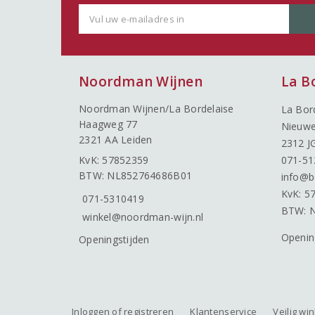
Noordman Wijnen
La B
Noordman Wijnen/La Bordelaise
La Bor
Haagweg 77
Nieuwe
2321 AA Leiden
2312 J
KvK: 57852359
071-51
BTW: NL852764686B01
info@b
KvK: 5
071-5310419
BTW: 
winkel@noordman-wijn.nl
Openin
Openingstijden
Inloggen of registreren
Klantenservice
Veilig wi