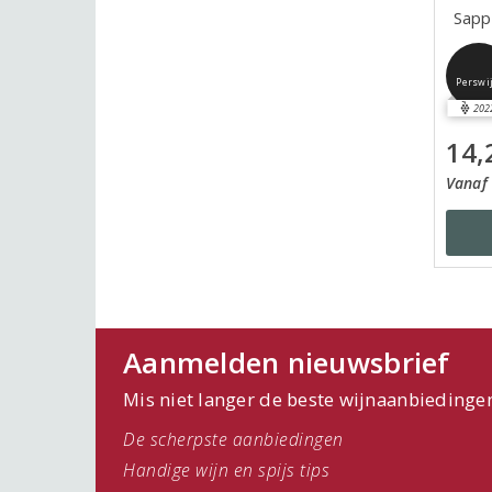
Sapp
Perswi
202
14,
Vanaf 
Aanmelden nieuwsbrief
Mis niet langer de beste wijnaanbiedinge
De scherpste aanbiedingen
Handige wijn en spijs tips