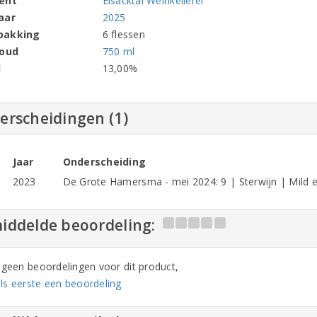
ent
Eisacktal Weinkellerei
aar
2025
pakking
6 flessen
houd
750 ml
l
13,00%
erscheidingen (1)
Jaar
Onderscheiding
2023
De Grote Hamersma - mei 2024: 9 | Sterwijn | Mild en z
iddelde beoordeling:
n geen beoordelingen voor dit product,
ls eerste een beoordeling