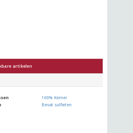
jkbare artikelen
ssen
100% Kerner
n
Bevat sulfieten