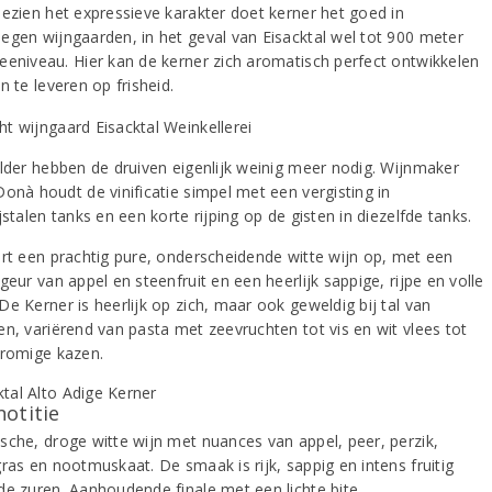
Gezien het expressieve karakter doet kerner het goed in
egen wijngaarden, in het geval van Eisacktal wel tot 900 meter
eeniveau. Hier kan de kerner zich aromatisch perfect ontwikkelen
n te leveren op frisheid.
elder hebben de druiven eigenlijk weinig meer nodig. Wijnmaker
Donà houdt de vinificatie simpel met een vergisting in
jstalen tanks en een korte rijping op de gisten in diezelfde tanks.
ert een prachtig pure, onderscheidende witte wijn op, met een
geur van appel en steenfruit en een heerlijk sappige, rijpe en volle
e Kerner is heerlijk op zich, maar ook geweldig bij tal van
en, variërend van pasta met zeevruchten tot vis en wit vlees tot
 romige kazen.
notitie
sche, droge witte wijn met nuances van appel, peer, perzik,
ras en nootmuskaat. De smaak is rijk, sappig en intens fruitig
de zuren. Aanhoudende finale met een lichte bite.