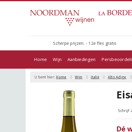
Scherpe prijzen. - 12e fles gratis
Home
Wijn
Aanbiedingen
Persbeoordel
U bent hier:
Home
Wijn
Italië
Alto Adige
Eis
Schrijf
Dé w