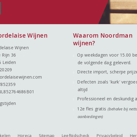
ordelaise Wijnen
Waarom Noordman
wijnen?
delaise Wijnen
 Rijn 36
Op weekdagen voor 15.00 be
G Leiden
de volgende dag geleverd.
20209
Directe import, scherpe prijz
ordelaisewijnen.com
Defecten zoals 'kurk' vergoe
7852359
altijd
NL852764686B01
Professioneel en deskundig 
gstijden
12e fles gratis
(behalve bij nett
aanbiedingen)
nkelen
Horeca
Sitemap
Leeftijdscheck
Privacybeleid
Her