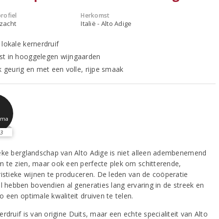
rofiel
Herkomst
 zacht
Italië - Alto Adige
 lokale kernerdruif
t in hooggelegen wijngaarden
jk geurig en met een volle, rijpe smaak
sma
3
eke berglandschap van Alto Adige is niet alleen adembenemend
 te zien, maar ook een perfecte plek om schitterende,
ristieke wijnen te produceren. De leden van de coöperatie
al hebben bovendien al generaties lang ervaring in de streek en
 een optimale kwaliteit druiven te telen.
rdruif is van origine Duits, maar een echte specialiteit van Alto