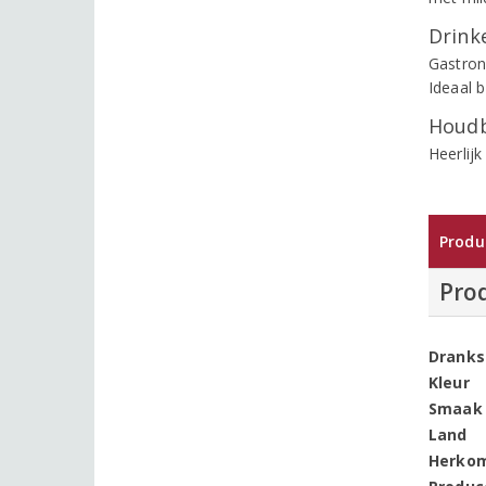
Drinke
Gastron
Ideaal b
Houdb
Heerlij
Produ
Pro
Dranks
Kleur
Smaak
Land
Herko