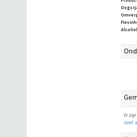
Produc
Oogstj
Omver
Flesin
Alcoho
Ond
Gem
Er zij
Geef a