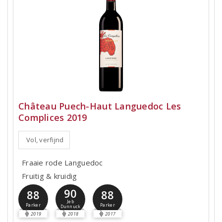
Château Puech-Haut Languedoc Les
Complices 2019
Vol, verfijnd
Fraaie rode Languedoc
Fruitig & kruidig
90
88
88
Jeb
Parker
Parker
Dunnuck
2019
2018
2017