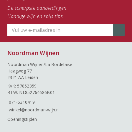
De scherpste aanbiedingen
Handige wijn en spijs tips
Noordman Wijnen
Noordman Wijnen/La Bordelaise
Haagweg 77
2321 AA Leiden
KvK: 57852359
BTW: NL852764686B01
071-5310419
winkel@noordman-wijn.nl
Openingstijden