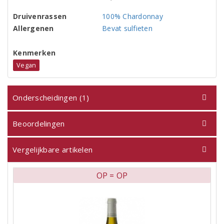
Druivenrassen
100% Chardonnay
Allergenen
Bevat sulfieten
Kenmerken
Vegan
Onderscheidingen (1)
Beoordelingen
Vergelijkbare artikelen
OP = OP