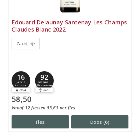
Edouard Delaunay Santenay Les Champs
Claudes Blanc 2022
Zacht, rijk
16
92
Jancis
Bettane +
Robinson
Desseauve
2024
2023
58,50
Vanaf 12 flessen 53,63 per fles
Fles
Doos (6)