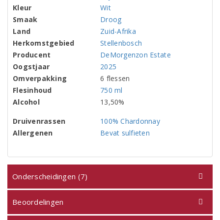
Kleur
Wit
Smaak
Droog
Land
Zuid-Afrika
Herkomstgebied
Stellenbosch
Producent
DeMorgenzon Estate
Oogstjaar
2025
Omverpakking
6 flessen
Flesinhoud
750 ml
Alcohol
13,50%
Druivenrassen
100% Chardonnay
Allergenen
Bevat sulfieten
Onderscheidingen (7)
Beoordelingen