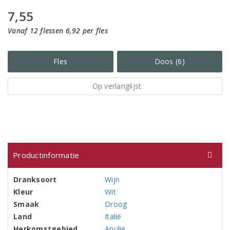
7,55
Vanaf 12 flessen 6,92 per fles
Fles
Doos (6)
Op verlanglijst
Productinformatie
Dranksoort
Wijn
Kleur
Wit
Smaak
Droog
Land
Italië
Herkomstgebied
Apulië