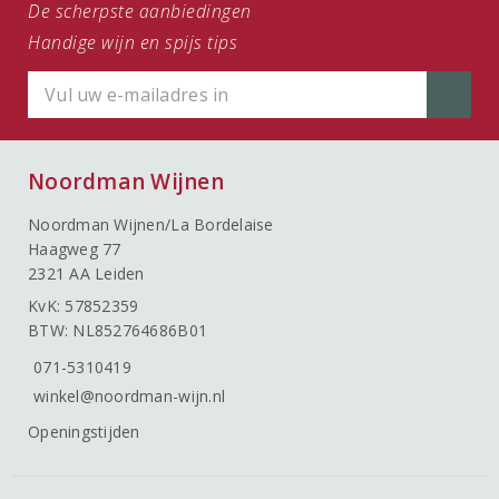
De scherpste aanbiedingen
Handige wijn en spijs tips
Noordman Wijnen
Noordman Wijnen/La Bordelaise
Haagweg 77
2321 AA Leiden
KvK: 57852359
BTW: NL852764686B01
071-5310419
winkel@noordman-wijn.nl
Openingstijden