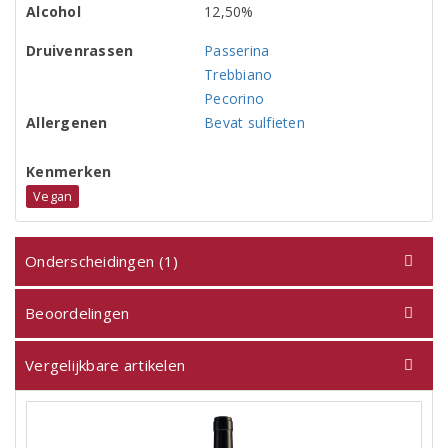
Alcohol
12,50%
Druivenrassen
Passerina
Trebbiano
Pecorino
Allergenen
Bevat sulfieten
Kenmerken
Vegan
Onderscheidingen (1)
Beoordelingen
Vergelijkbare artikelen