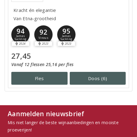
Kracht én elegantie
Van Etna-grootheid
94
95
92
James
James
Vinous
Suckling
Suckling
2024
2023
2023
27,45
Vanaf 12 flessen 25,16 per fles
Fles
Doos (6)
Aanmelden nieuwsbrief
Mis niet langer de beste wijnaanbiedingen en mooiste
proeverijen!