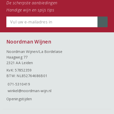
De scherpste aanbiedingen
Handige wijn en spijs tips
Noordman Wijnen
Noordman Wijnen/La Bordelaise
Haagweg 77
2321 AA Leiden
KvK: 57852359
BTW: NL852764686B01
071-5310419
winkel@noordman-wijn.nl
Openingstijden