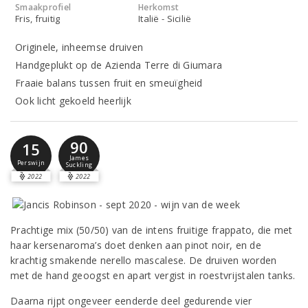
Smaakprofiel
Herkomst
Fris, fruitig
Italië - Sicilië
Originele, inheemse druiven
Handgeplukt op de Azienda Terre di Giumara
Fraaie balans tussen fruit en smeuïgheid
Ook licht gekoeld heerlijk
90
15
James
Perswijn
Suckling
2022
2022
Prachtige mix (50/50) van de intens fruitige frappato, die met
haar kersenaroma’s doet denken aan pinot noir, en de
krachtig smakende nerello mascalese. De druiven worden
met de hand geoogst en apart vergist in roestvrijstalen tanks.
Daarna rijpt ongeveer eenderde deel gedurende vier