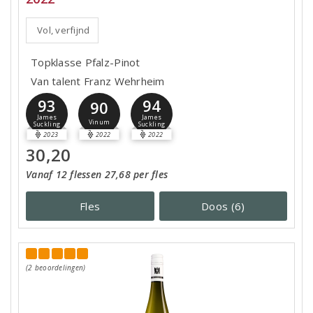
Vol, verfijnd
Topklasse Pfalz-Pinot
Van talent Franz Wehrheim
93
94
90
James
James
Vinum
Suckling
Suckling
2023
2022
2022
30,20
Vanaf 12 flessen 27,68 per fles
Fles
Doos (6)
(2 beoordelingen)