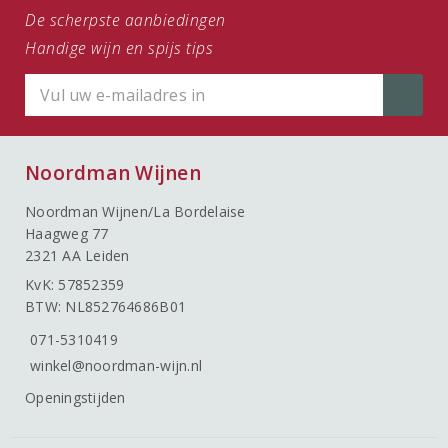
De scherpste aanbiedingen
Handige wijn en spijs tips
Noordman Wijnen
Noordman Wijnen/La Bordelaise
Haagweg 77
2321 AA Leiden
KvK: 57852359
BTW: NL852764686B01
071-5310419
winkel@noordman-wijn.nl
Openingstijden