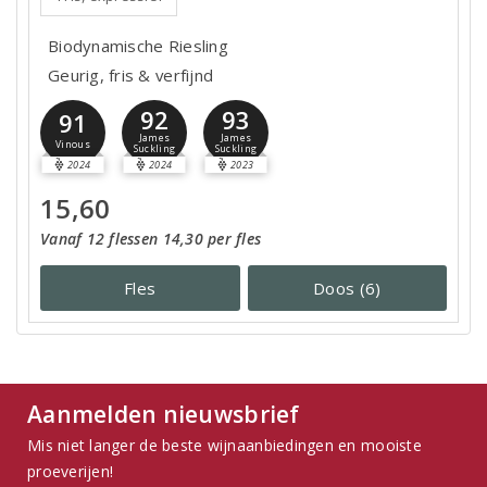
Biodynamische Riesling
Geurig, fris & verfijnd
92
93
91
James
James
Vinous
Suckling
Suckling
2024
2024
2023
15,60
Vanaf 12 flessen 14,30 per fles
Fles
Doos (6)
Aanmelden nieuwsbrief
Mis niet langer de beste wijnaanbiedingen en mooiste
proeverijen!