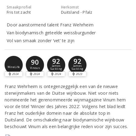
Smaakprofiel
Herkomst
Fris tot zacht
Duitsland - Pfalz
Door aanstormend talent Franz Wehrheim
Van biodynamisch geteelde weissburgunder
Vol van smaak zonder ‘vet’ te zijn
92
92
90
James
James
WineLife
Vinous
Suckling
Suckling
2024
2024
2024
2023
Franz Wehrheim is ontegenzeggelijk een van de nieuwe
sterwijnmakers van de Duitse wijnbouw. Niet voor niets
nomineerde het gerenommeerde wijnmagazine Vinum hem
voor de titel ‘Winzer des Jahres 2022’. Volgens het blad leidt
Franz het ouderlijke domein naar de absolute top in
Duitsland. De omschakeling naar biodynamische wijnbouw
beschouwt Vinum als een belangrijke reden voor zijn succes.