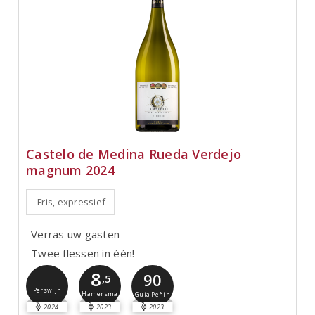
Castelo de Medina Rueda Verdejo
magnum 2024
Fris, expressief
Verras uw gasten
Twee flessen in één!
8
90
,5
Perswijn
Hamersma
Guía Peñín
2024
2023
2023