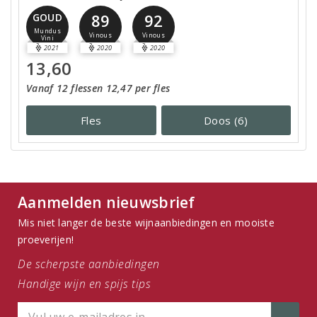
89
92
GOUD
Mundus
Vinous
Vinous
Vini
2021
2020
2020
13,60
Vanaf 12 flessen 12,47 per fles
Fles
Doos (6)
Aanmelden nieuwsbrief
Mis niet langer de beste wijnaanbiedingen en mooiste
proeverijen!
De scherpste aanbiedingen
Handige wijn en spijs tips