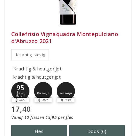
Collefrisio Vignaquadra Montepulciano
d'Abruzzo 2021
Krachtig, stevig
Krachtig & houtgerijpt
krachtig & houtgerijpt
95
Luca
Perswijn
Perswijn
Maroni
2022
2021
2019
17,40
Vanaf 12 flessen 15,95 per fles
Fles
Doos (6)