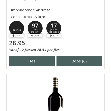
Imponerende Abruzzo
Concentratie & kracht
97
17
Luca
Jancis
Perswijn
Maroni
Robinson
2016
2016
2016
28,95
Vanaf 12 flessen 26,54 per fles
Fles
Doos (6)