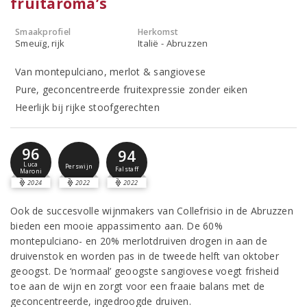
fruitaroma’s
Smaakprofiel
Herkomst
Smeuïg, rijk
Italië - Abruzzen
Van montepulciano, merlot & sangiovese
Pure, geconcentreerde fruitexpressie zonder eiken
Heerlijk bij rijke stoofgerechten
96
94
Luca
Perswijn
Falstaff
Maroni
2024
2022
2022
Ook de succesvolle wijnmakers van Collefrisio in de Abruzzen
bieden een mooie appassimento aan. De 60%
montepulciano- en 20% merlotdruiven drogen in aan de
druivenstok en worden pas in de tweede helft van oktober
geoogst. De ‘normaal’ geoogste sangiovese voegt frisheid
toe aan de wijn en zorgt voor een fraaie balans met de
geconcentreerde, ingedroogde druiven.